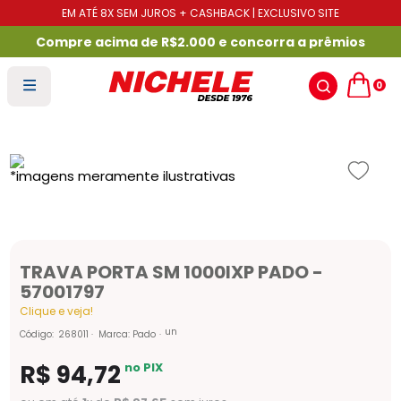
EM ATÉ 8X SEM JUROS + CASHBACK | EXCLUSIVO SITE
Compre acima de R$2.000 e concorra a prêmios
0
TRAVA PORTA SM 1000IXP PADO -
57001797
Clique e veja!
un
Código
:
268011
Marca:
Pado
R$
94
,
72
no PIX