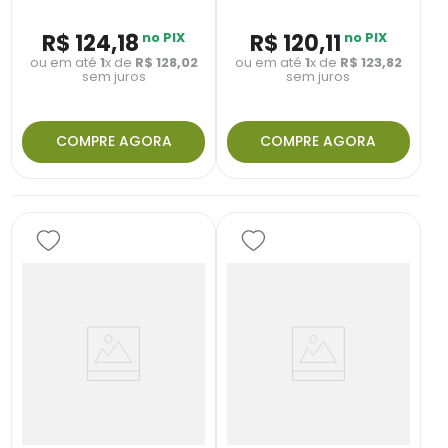
R$
124
,
18
no PIX
R$
120
,
11
no PIX
ou em até
1
x de
R$
128
,
02
ou em até
1
x de
R$
123
,
82
sem juros
sem juros
COMPRE AGORA
COMPRE AGORA