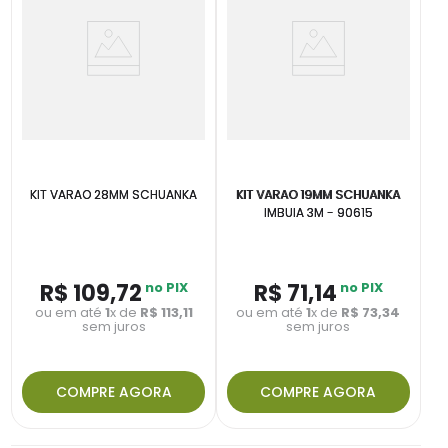
KIT VARAO 28MM SCHUANKA
KIT VARAO 19MM SCHUANKA
IMBUIA 3M - 90615
R$
109
,
72
no PIX
R$
71
,
14
no PIX
ou em até
1
x de
R$
113
,
11
ou em até
1
x de
R$
73
,
34
sem juros
sem juros
COMPRE AGORA
COMPRE AGORA