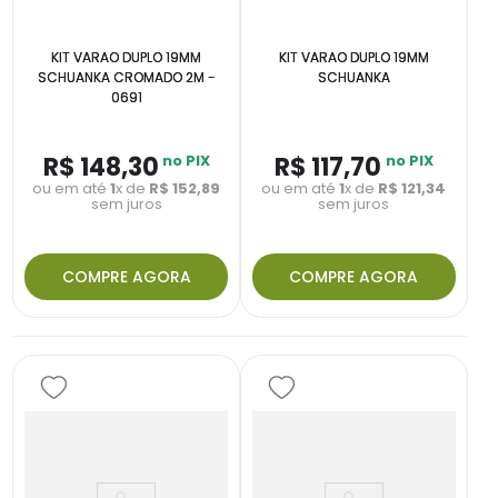
KIT VARAO DUPLO 19MM
KIT VARAO DUPLO 19MM
SCHUANKA CROMADO 2M -
SCHUANKA
0691
R$
148
,
30
no PIX
R$
117
,
70
no PIX
ou em até
1
x de
R$
152
,
89
ou em até
1
x de
R$
121
,
34
sem juros
sem juros
COMPRE AGORA
COMPRE AGORA