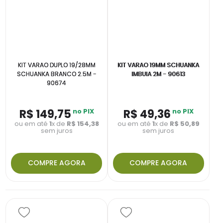
KIT VARAO DUPLO 19/28MM
KIT VARAO 19MM SCHUANKA
SCHUANKA BRANCO 2.5M -
IMBUIA 2M - 90613
90674
R$
149
,
75
no PIX
R$
49
,
36
no PIX
ou em até
1
x de
R$
154
,
38
ou em até
1
x de
R$
50
,
89
sem juros
sem juros
COMPRE AGORA
COMPRE AGORA