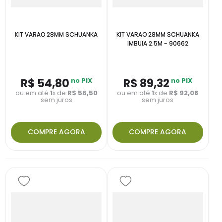
KIT VARAO 28MM SCHUANKA
KIT VARAO 28MM SCHUANKA
IMBUIA 2.5M - 90662
R$
54
,
80
no PIX
R$
89
,
32
no PIX
ou em até
1
x de
R$
56
,
50
ou em até
1
x de
R$
92
,
08
sem juros
sem juros
COMPRE AGORA
COMPRE AGORA