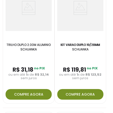
TRILHO DUPLO 2.00M ALUMINIO
KIT VARAO DUPLO 19/28MM
SCHUANKA
SCHUANKA
R$
31
,
18
no PIX
R$
119
,
81
no PIX
ou em até
1
x de
R$
32
,
14
ou em até
1
x de
R$
123
,
52
sem juros
sem juros
COMPRE AGORA
COMPRE AGORA