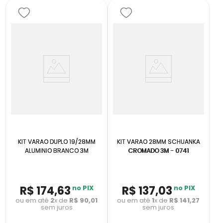
KIT VARAO DUPLO 19/28MM
KIT VARAO 28MM SCHUANKA
ALUMINIO BRANCO 3M
CROMADO 3M - 0741
R$
174
,
63
no PIX
R$
137
,
03
no PIX
ou em até
2
x de
R$
90
,
01
ou em até
1
x de
R$
141
,
27
sem juros
sem juros