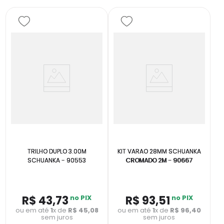
TRILHO DUPLO 3.00M
KIT VARAO 28MM SCHUANKA
SCHUANKA - 90553
CROMADO 2M - 90667
R$
43
,
73
no PIX
R$
93
,
51
no PIX
ou em até
1
x de
R$
45
,
08
ou em até
1
x de
R$
96
,
40
sem juros
sem juros