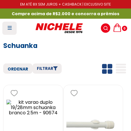
EM ATÉ 8X SEM JUROS + CASHBACK | EXCLUSIVO SITE
Compre acima de R$2.000 e concorra a prêmios
0
Schuanka
FILTRAR