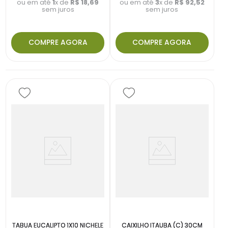
ou em até
1
x de
R$
18
,
69
ou em até
3
x de
R$
92
,
52
sem juros
sem juros
COMPRE AGORA
COMPRE AGORA
TABUA EUCALIPTO 1X10 NICHELE
CAIXILHO ITAUBA (C) 30CM