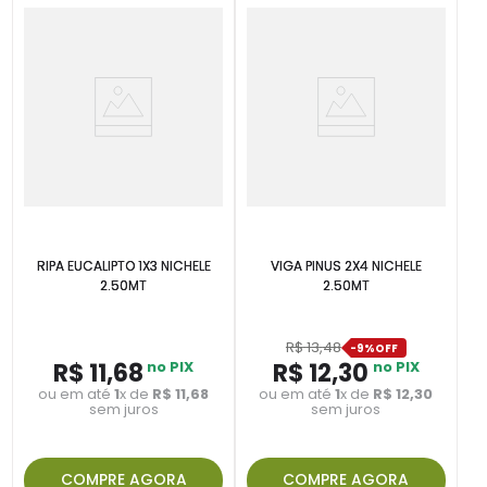
RIPA EUCALIPTO 1X3 NICHELE
VIGA PINUS 2X4 NICHELE
2.50MT
2.50MT
R$
13
,
48
-
9%
R$
11
,
68
no PIX
R$
12
,
30
no PIX
ou em até
1
x de
R$
11
,
68
ou em até
1
x de
R$
12
,
30
sem juros
sem juros
COMPRE AGORA
COMPRE AGORA