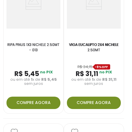
RIPA PINUS 1X3 NICHELE 2.50MT
VIGA EUCALIPTO 2X4 NICHELE
- 013
2.50MT
R$
34
,
15
-
9%
R$
5
,
45
no PIX
R$
31
,
11
no PIX
ou em até
1
x de
R$
5
,
45
ou em até
1
x de
R$
31
,
11
sem juros
sem juros
COMPRE AGORA
COMPRE AGORA