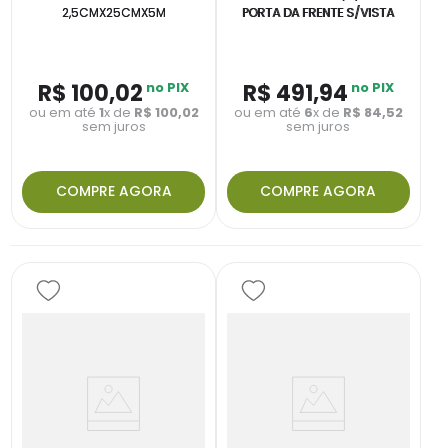
2,5CMX25CMX5M
PORTA DA FRENTE S/VISTA
R$
100
,
02
no PIX
R$
491
,
94
no PIX
ou em até
1
x de
R$
100
,
02
ou em até
6
x de
R$
84
,
52
sem juros
sem juros
COMPRE AGORA
COMPRE AGORA