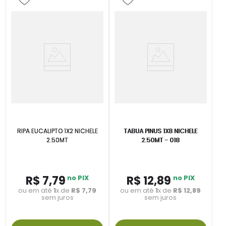
RIPA EUCALIPTO 1X2 NICHELE
TABUA PINUS 1X8 NICHELE
2.50MT
2.50MT - 018
R$
7
,
79
no PIX
R$
12
,
89
no PIX
ou em até
1
x de
R$
7
,
79
ou em até
1
x de
R$
12
,
89
sem juros
sem juros