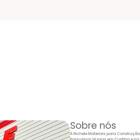
Sobre nós
A Nichele Materiais para Construçã
Possuímos 14 lojas em Curitiba e n