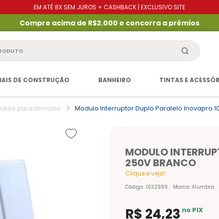
EM ATÉ 8X SEM JUROS + CASHBACK | EXCLUSIVO SITE
Compre acima de R$2.000 e concorra a prêmios
produto
IAIS DE CONSTRUÇÃO
BANHEIRO
TINTAS E ACESSÓ
dulo para tomada
Modulo Interruptor Duplo Paralelo Inovapro 
MODULO INTERRUP
250V BRANCO
Clique e veja!
Código
:
1032999
Marca:
Alumbra
R$
24
,
23
no PIX