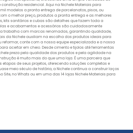
construção residencial. Aqui na Nichele Materiais para
mil modelos a pronta entrega de porcelanatos, pisos, ou
 com o melhor preço, produtos a pronta entrega e as melhores
 kits sanitários e cubas são detalhes que fazem toda a
álvulas e acabamentos e acessórios são cuidadosamente
esa trabalha com marcas renomadas, garantindo qualidade,
nais da Nichele auxiliam na escolha dos produtos ideais para
ou reformar, conte com a nossa equipe especializada e a nossa
ra acertar em cheio. Desde cimento e tijolos até ferramentas
Nichele preza pela qualidade dos produtos e pela agilidade na
onstrução é muito mais do que uma loja. É uma parceira que
 etapas de seus projetos, oferecendo soluções completas e
e meio século de história, a Nichele continua a construir laços
o Site, no Whats ou em uma das 14 lojas Nichele Materiais para