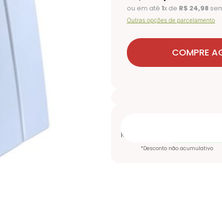
ou em até
1
x de
R$
24
,
98
sem
Outras opções de parcelamento
COMPRE A