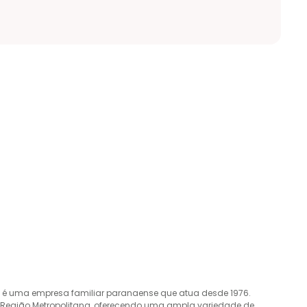
o é uma empresa familiar paranaense que atua desde 1976.
a Região Metropolitana, oferecendo uma ampla variedade de