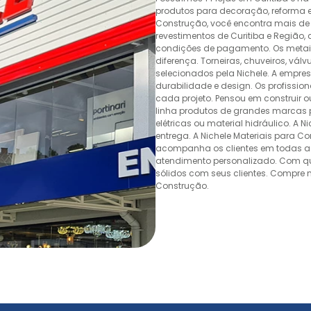
produtos para decoração, reforma e 
Construção, você encontra mais de 
revestimentos de Curitiba e Região,
condições de pagamento. Os metais,
diferença. Torneiras, chuveiros, v
selecionados pela Nichele. A empr
durabilidade e design. Os profissio
cada projeto. Pensou em construir 
linha produtos de grandes marcas pa
elétricas ou material hidráulico. A 
entrega. A Nichele Materiais para C
acompanha os clientes em todas as
atendimento personalizado. Com quas
sólidos com seus clientes. Compre n
Construção.