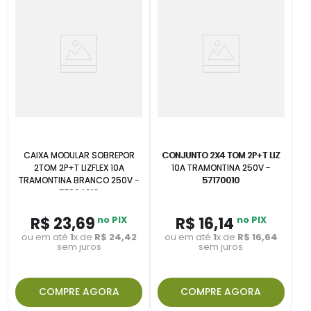
CAIXA MODULAR SOBREPOR
CONJUNTO 2X4 TOM 2P+T LIZ
2TOM 2P+T LIZFLEX 10A
10A TRAMONTINA 250V -
TRAMONTINA BRANCO 250V -
57170010
57304012
R$
23
,
69
no PIX
R$
16
,
14
no PIX
ou em até
1
x de
R$
24
,
42
ou em até
1
x de
R$
16
,
64
sem juros
sem juros
COMPRE AGORA
COMPRE AGORA