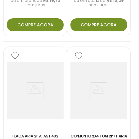
ou em até
1
x de
R$
19
,
73
ou em até
1
x de
R$
10
,
29
sem juros
sem juros
COMPRE AGORA
COMPRE AGORA
PLACA ARIA 2P AFAST 4X2
CONJUNTO 2X4 TOM 2P+T ARIA