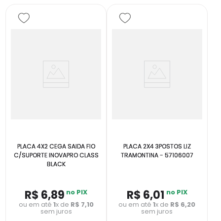
PLACA 4X2 CEGA SAIDA FIO
PLACA 2X4 3POSTOS LIZ
C/SUPORTE INOVAPRO CLASS
TRAMONTINA - 57106007
BLACK
R$
6
,
89
no PIX
R$
6
,
01
no PIX
ou em até
1
x de
R$
7
,
10
ou em até
1
x de
R$
6
,
20
sem juros
sem juros