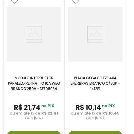
MODULO INTERRUPTOR
PLACA CEGA BELEZE 4X4
PARALELO REFINATTO 10A WEG
ENERBRAS BRANCO C/SUP -
BRANCO 250V - 13798034
1412E1
R$
21
,
74
no PIX
R$
10
,
14
no PIX
ou em até
1
x de
R$
22
,
41
ou em até
1
x de
R$
10
,
45
sem juros
sem juros