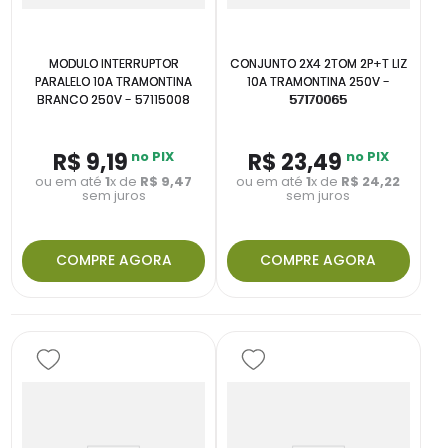
MODULO INTERRUPTOR
CONJUNTO 2X4 2TOM 2P+T LIZ
PARALELO 10A TRAMONTINA
10A TRAMONTINA 250V -
BRANCO 250V - 57115008
57170065
R$
9
,
19
no PIX
R$
23
,
49
no PIX
ou em até
1
x de
R$
9
,
47
ou em até
1
x de
R$
24
,
22
sem juros
sem juros
COMPRE AGORA
COMPRE AGORA