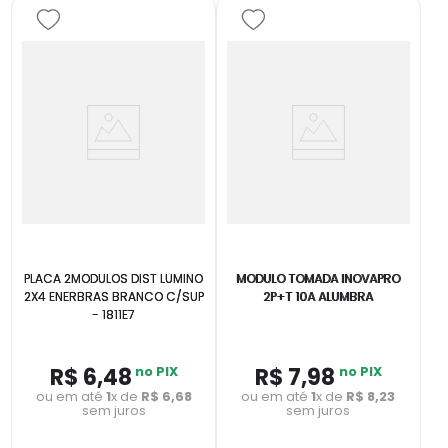
PLACA 2MODULOS DIST LUMINO
MODULO TOMADA INOVAPRO
2X4 ENERBRAS BRANCO C/SUP
2P+T 10A ALUMBRA
- 1811E7
R$
6
,
48
no PIX
R$
7
,
98
no PIX
ou em até
1
x de
R$
6
,
68
ou em até
1
x de
R$
8
,
23
sem juros
sem juros