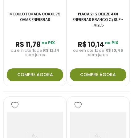
MODULO TOMADA COAXIL 75
PLACA 2+2 BELEZE 4X4
OHMS ENERBRAS
ENERBRAS BRANCO C/SUP -
1412E5
R$
11
,
78
no PIX
R$
10
,
14
no PIX
ou em até
1
x de
R$
12
,
14
ou em até
1
x de
R$
10
,
45
sem juros
sem juros
COMPRE AGORA
COMPRE AGORA