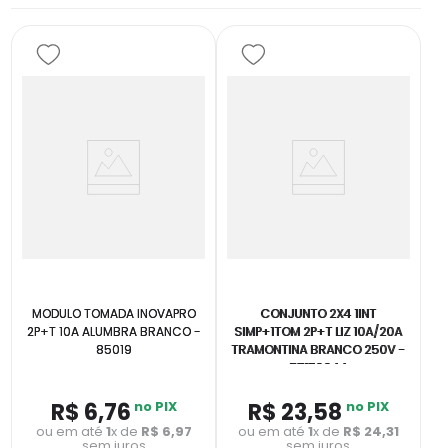
MODULO TOMADA INOVAPRO
CONJUNTO 2X4 1INT
2P+T 10A ALUMBRA BRANCO -
SIMP+1TOM 2P+T LIZ 10A/20A
85019
TRAMONTINA BRANCO 250V -
57170044
R$
6
,
76
no PIX
R$
23
,
58
no PIX
ou em até
1
x de
R$
6
,
97
ou em até
1
x de
R$
24
,
31
sem juros
sem juros