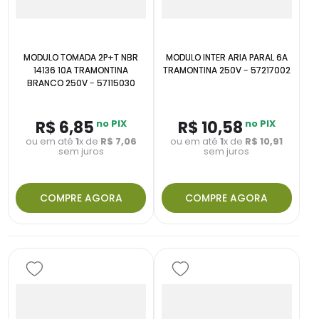
MODULO TOMADA 2P+T NBR
MODULO INTER ARIA PARAL 6A
14136 10A TRAMONTINA
TRAMONTINA 250V - 57217002
BRANCO 250V - 57115030
R$
6
,
85
no PIX
R$
10
,
58
no PIX
ou em até
1
x de
R$
7
,
06
ou em até
1
x de
R$
10
,
91
sem juros
sem juros
COMPRE AGORA
COMPRE AGORA