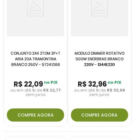
CONJUNTO 2X4 2TOM 2P+T
MODULO DIMMER ROTATIVO
ARIA 20A TRAMONTINA
500W ENERBRAS BRANCO
BRANCO 250V - 57241066
220V - 1344E220
R$
22
,
09
no PIX
R$
32
,
96
no PIX
ou em até
1
x de
R$
22
,
77
ou em até
1
x de
R$
33
,
98
sem juros
sem juros
COMPRE AGORA
COMPRE AGORA