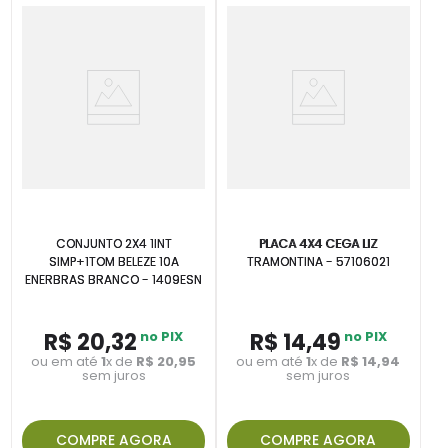
CONJUNTO 2X4 1INT
PLACA 4X4 CEGA LIZ
SIMP+1TOM BELEZE 10A
TRAMONTINA - 57106021
ENERBRAS BRANCO - 1409ESN
R$
20
,
32
no PIX
R$
14
,
49
no PIX
ou em até
1
x de
R$
20
,
95
ou em até
1
x de
R$
14
,
94
sem juros
sem juros
COMPRE AGORA
COMPRE AGORA