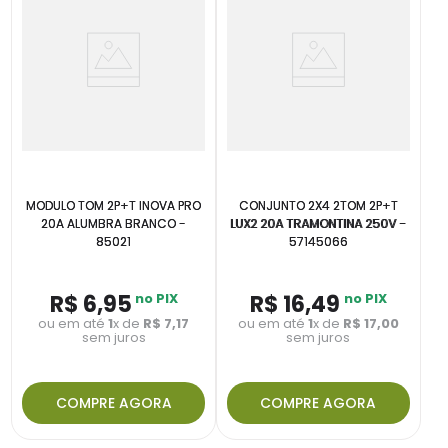
MODULO TOM 2P+T INOVA PRO
CONJUNTO 2X4 2TOM 2P+T
20A ALUMBRA BRANCO -
LUX2 20A TRAMONTINA 250V -
85021
57145066
R$
6
,
95
no PIX
R$
16
,
49
no PIX
ou em até
1
x de
R$
7
,
17
ou em até
1
x de
R$
17
,
00
sem juros
sem juros
COMPRE AGORA
COMPRE AGORA