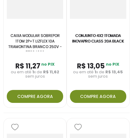
CAIXA MODULAR SOBREPOR
CONJUNTO 4X2 1TOMADA
1TOM 2P+T LIZFLEX 10A
INOVAPRO CLASS 20A BLACK
TRAMONTINA BRANCO 250V -
57304002
R$
11
,
27
no PIX
R$
13
,
05
no PIX
ou em até
1
x de
R$
11
,
62
ou em até
1
x de
R$
13
,
45
sem juros
sem juros
COMPRE AGORA
COMPRE AGORA