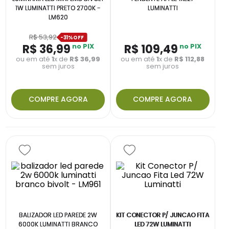
1W LUMINATTI PRETO 2700K -
LUMINATTI
LM620
R$
53
,
92
-
31%
R$
36
,
99
no PIX
R$
109
,
49
no PIX
ou em até
1
x de
R$
36
,
99
ou em até
1
x de
R$
112
,
88
sem juros
sem juros
COMPRE AGORA
COMPRE AGORA
BALIZADOR LED PAREDE 2W
KIT CONECTOR P/ JUNCAO FITA
6000K LUMINATTI BRANCO
LED 72W LUMINATTI