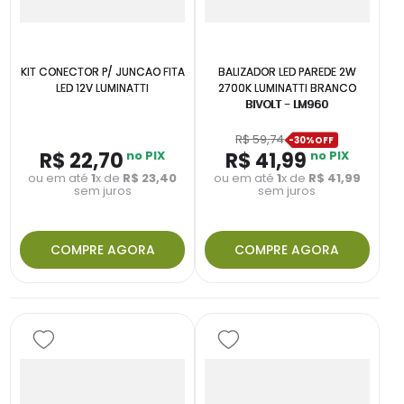
KIT CONECTOR P/ JUNCAO FITA
BALIZADOR LED PAREDE 2W
LED 12V LUMINATTI
2700K LUMINATTI BRANCO
BIVOLT - LM960
R$
59
,
74
-
30%
R$
22
,
70
no PIX
R$
41
,
99
no PIX
ou em até
1
x de
R$
23
,
40
ou em até
1
x de
R$
41
,
99
sem juros
sem juros
COMPRE AGORA
COMPRE AGORA