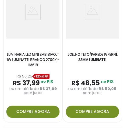
LUMINARIA LED MINI EMB BIVOLT
JOELHO TETO/PAREDE P/PERFIL
1W LUMINATTI BRANCO 2700K -
33MM LUMINATTI
LM618
R$
56
,
25
-
32%
R$
37
,
99
no PIX
R$
48
,
55
no PIX
ou em até
1
x de
R$
37
,
99
ou em até
1
x de
R$
50
,
05
sem juros
sem juros
COMPRE AGORA
COMPRE AGORA