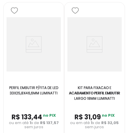
PERFIL EMBUTIR P/FITA DE LED
KIT PARA FIXACAO E
33X25,8X46,6MM LUMINATTI
ACABAMENTO PERFIL EMBUTIR
LARGO 18MM LUMINATTI
R$
133
,
44
no PIX
R$
31
,
09
no PIX
ou em até
1
x de
R$
137
,
57
ou em até
1
x de
R$
32
,
05
sem juros
sem juros