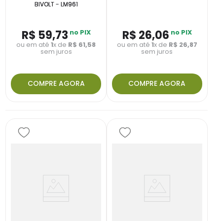
BIVOLT - LM961
R$
59
,
73
no PIX
R$
26
,
06
no PIX
ou em até
1
x de
R$
61
,
58
ou em até
1
x de
R$
26
,
87
sem juros
sem juros
COMPRE AGORA
COMPRE AGORA