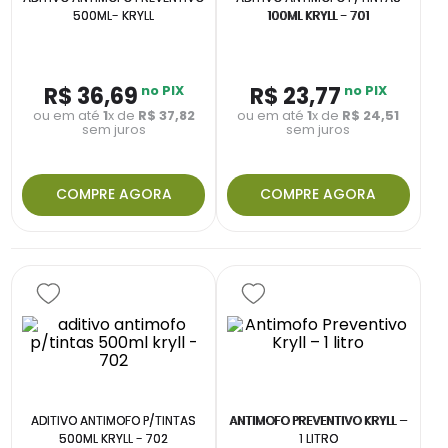
500ML- KRYLL
100ML KRYLL - 701
R$
36
,
69
no PIX
R$
23
,
77
no PIX
ou em até
1
x de
R$
37
,
82
ou em até
1
x de
R$
24
,
51
sem juros
sem juros
COMPRE AGORA
COMPRE AGORA
ADITIVO ANTIMOFO P/TINTAS
ANTIMOFO PREVENTIVO KRYLL –
500ML KRYLL - 702
1 LITRO