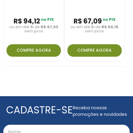
R$
94
,
12
no PIX
R$
67
,
09
no PIX
ou em até
1
x de
R$
97
,
03
ou em até
1
x de
R$
69
,
16
sem juros
sem juros
COMPRE AGORA
COMPRE AGORA
CADASTRE-SE
Receba nossas
promoções e novidades