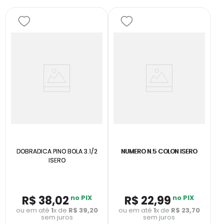
DOBRADICA PINO BOLA 3.1/2
NUMERO N.5 COLON ISERO
ISERO
R$
38
,
02
no PIX
R$
22
,
99
no PIX
ou em até
1
x de
R$
39
,
20
ou em até
1
x de
R$
23
,
70
sem juros
sem juros