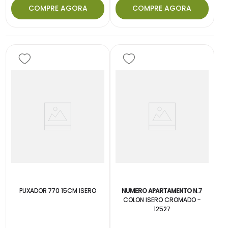
COMPRE AGORA
COMPRE AGORA
PUXADOR 770 15CM ISERO
NUMERO APARTAMENTO N.7
COLON ISERO CROMADO -
12527