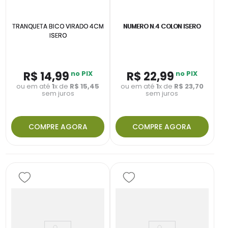
TRANQUETA BICO VIRADO 4CM
NUMERO N.4 COLON ISERO
ISERO
R$
14
,
99
no PIX
R$
22
,
99
no PIX
ou em até
1
x de
R$
15
,
45
ou em até
1
x de
R$
23
,
70
sem juros
sem juros
COMPRE AGORA
COMPRE AGORA