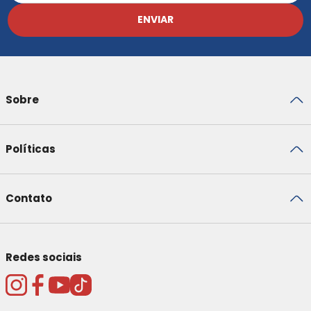
ENVIAR
Sobre
Políticas
Contato
Redes sociais