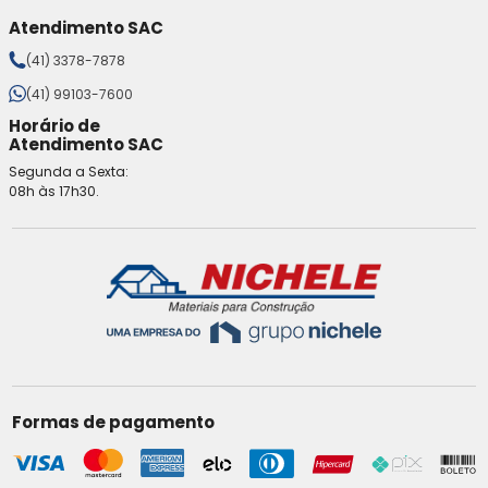
Atendimento SAC
(41) 3378-7878
(41) 99103-7600
Horário de
Atendimento SAC
Segunda a Sexta:
08h às 17h30.
Formas de pagamento