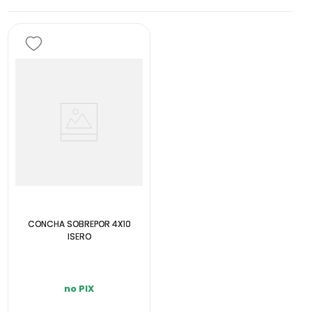
CONCHA SOBREPOR 4X10
ISERO
no PIX