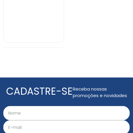
INDISPONÍVEL
CADASTRE-SE
Receba nossas
promoções e novidades