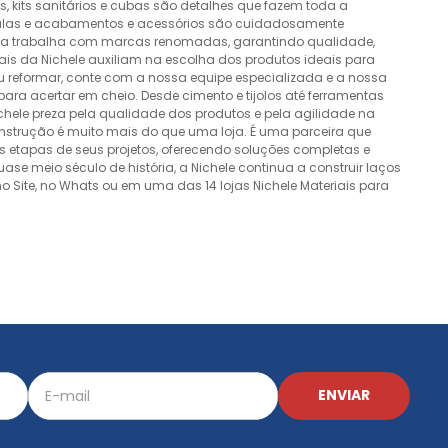
 kits sanitários e cubas são detalhes que fazem toda a
álvulas e acabamentos e acessórios são cuidadosamente
esa trabalha com marcas renomadas, garantindo qualidade,
nais da Nichele auxiliam na escolha dos produtos ideais para
ou reformar, conte com a nossa equipe especializada e a nossa
ra acertar em cheio. Desde cimento e tijolos até ferramentas
Nichele preza pela qualidade dos produtos e pela agilidade na
onstrução é muito mais do que uma loja. É uma parceira que
 etapas de seus projetos, oferecendo soluções completas e
e meio século de história, a Nichele continua a construir laços
o Site, no Whats ou em uma das 14 lojas Nichele Materiais para
ENVIAR