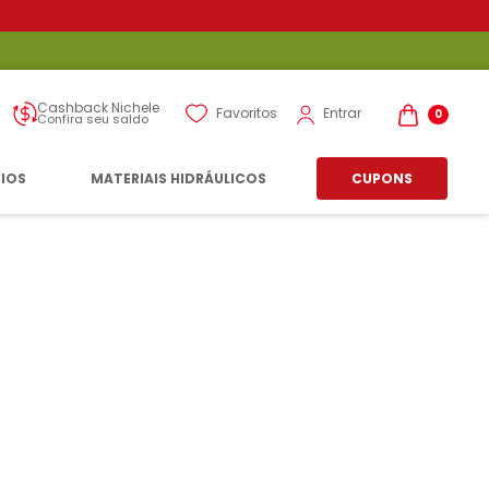
Cashback Nichele
Entrar
Favoritos
0
Confira seu saldo
RIOS
MATERIAIS HIDRÁULICOS
CUPONS