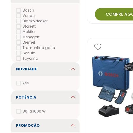
Bosch
COMPRE AG
Vonder
Black&decker
Starrett
Makita
Menegotti
Dremel
Tramontina garib
Schulz
Toyama
NOVIDADE
Yes
POTÊNCIA
801 a 1000 W
PROMOÇÃO