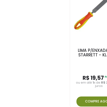
LIMA P/ENXAD
STARRETT - KL
R$
19
,
57
n
ou em até
1
x de
R$
juros
COMPRE AG