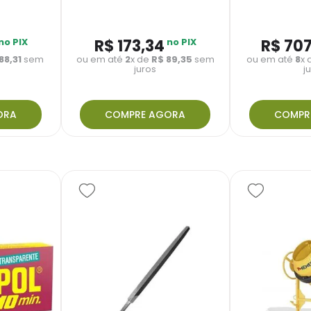
no PIX
R$
173
,
34
no PIX
R$
70
88
,
31
sem
ou em até
2
x de
R$
89
,
35
sem
ou em até
8
x
juros
j
ORA
COMPRE AGORA
COMPR