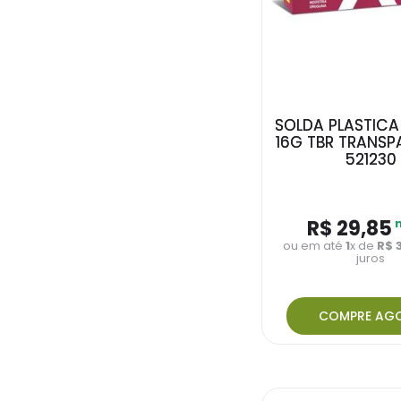
SOLDA PLASTICA
16G TBR TRANSP
521230
R$
29
,
85
ou em até
1
x de
R$
juros
COMPRE AG