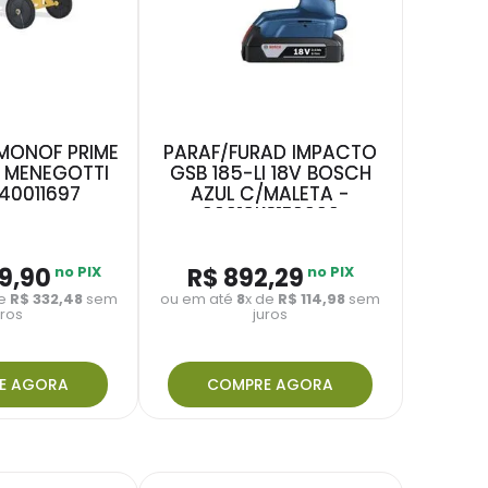
MONOF PRIME
PARAF/FURAD IMPACTO
L MENEGOTTI
GSB 185-LI 18V BOSCH
 40011697
AZUL C/MALETA -
06019K31E6000
9
,
90
no PIX
R$
892
,
29
no PIX
de
R$
332
,
48
sem
ou em até
8
x de
R$
114
,
98
sem
uros
juros
E AGORA
COMPRE AGORA