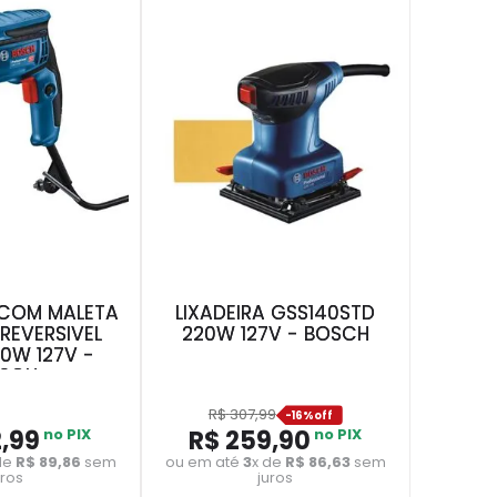
 COM MALETA
LIXADEIRA GSS140STD
REVERSIVEL
220W 127V - BOSCH
50W 127V -
SCH
R$
307
,
99
-
16%
2
,
99
no PIX
R$
259
,
90
no PIX
de
R$
89
,
86
sem
ou em até
3
x de
R$
86
,
63
sem
uros
juros