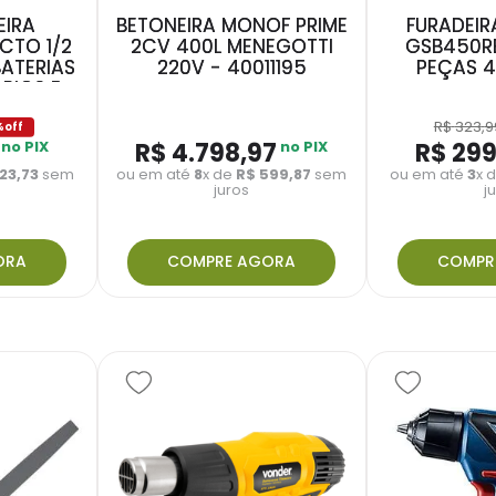
EIRA
BETONEIRA MONOF PRIME
FURADEIR
CTO 1/2
2CV 400L MENEGOTTI
GSB450RE
BATERIAS
220V - 40011195
PEÇAS 4
RIOS E
EGADOR
R$
323
,
9
%
no PIX
R$
4
.
798
,
97
no PIX
R$
29
123
,
73
sem
ou em até
8
x de
R$
599
,
87
sem
ou em até
3
x 
juros
j
ORA
COMPRE AGORA
COMPR