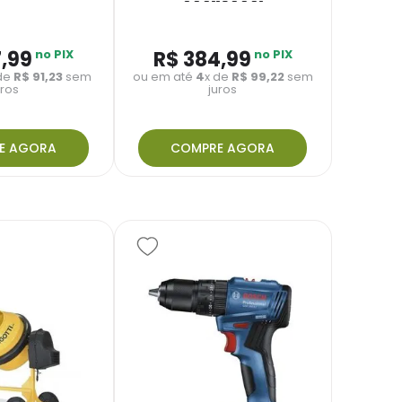
6001130001
7
,
99
no PIX
R$
384
,
99
no PIX
 de
R$
91
,
23
sem
ou em até
4
x de
R$
99
,
22
sem
uros
juros
E AGORA
COMPRE AGORA