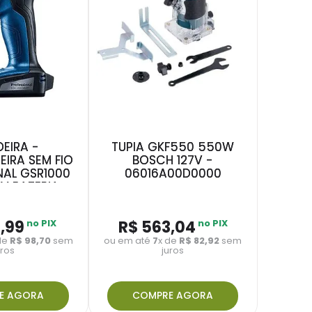
DEIRA -
TUPIA GKF550 550W
IRA SEM FIO
BOSCH 127V -
NAL GSR1000
06016A00D0000
2V BATERIA
2
,
99
no PIX
R$
563
,
04
no PIX
de
R$
98
,
70
sem
ou em até
7
x de
R$
82
,
92
sem
uros
juros
E AGORA
COMPRE AGORA