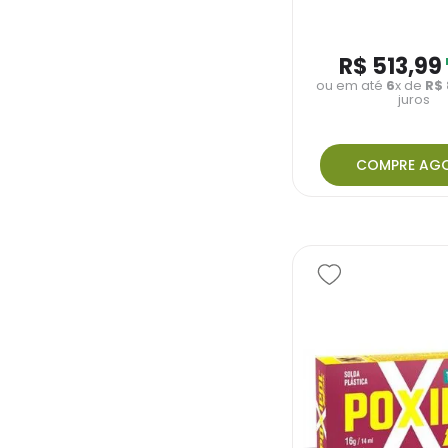
R$
513
,
99
ou em até
6
x de
R$
juros
COMPRE AG