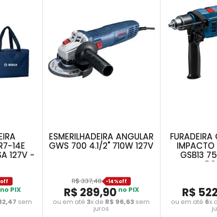
EIRA
ESMERILHADEIRA ANGULAR
FURADEIRA
R7-14E
GWS 700 4.1/2" 710W 127V
IMPACTO 
A 127V -
GSB13 7
BO
R$
337
,
48
%
-
14%
no PIX
R$
289
,
90
no PIX
R$
52
82
,
47
sem
ou em até
3
x de
R$
96
,
63
sem
ou em até
6
x 
juros
j