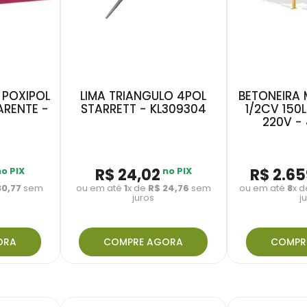
 POXIPOL
LIMA TRIANGULO 4POL
BETONEIRA 
ARENTE -
STARRETT - KL309304
1/2CV 150
220V -
no PIX
R$
24
,
02
no PIX
R$
2
.
65
30
,
77
sem
ou em até
1
x de
R$
24
,
76
sem
ou em até
8
x 
juros
j
ORA
COMPRE AGORA
COMPR