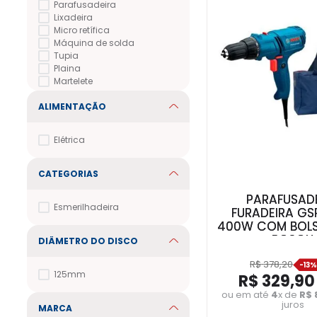
Parafusadeira
Lixadeira
Micro retífica
Máquina de solda
Tupia
Plaina
Martelete
ALIMENTAÇÃO
Elétrica
CATEGORIAS
PARAFUSAD
Esmerilhadeira
FURADEIRA GS
400W COM BOLS
BOSCH
DIÂMETRO DO DISCO
R$
378
,
20
-
13
125mm
R$
329
,
90
ou em até
4
x de
R$
juros
MARCA