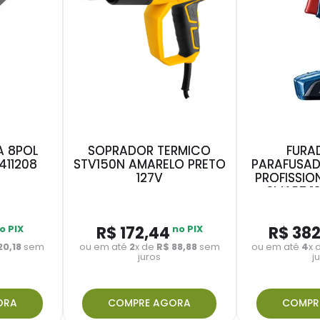
A 8POL
SOPRADOR TERMICO
FURA
411208
STV150N AMARELO PRETO
PARAFUSADE
127V
PROFISSIO
SMART 1
o PIX
R$
172
,
44
no PIX
R$
38
20
,
18
sem
ou em até
2
x de
R$
88
,
88
sem
ou em até
4
x 
juros
j
ORA
COMPRE AGORA
COMPR