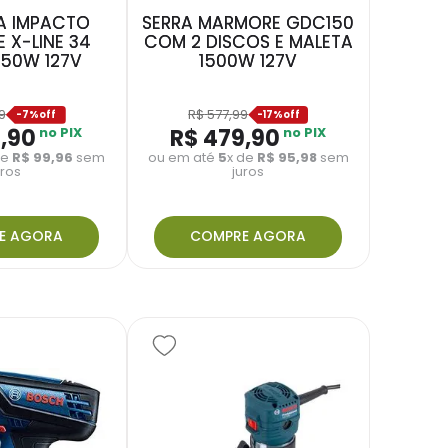
A IMPACTO
SERRA MARMORE GDC150
 X-LINE 34
COM 2 DISCOS E MALETA
50W 127V
1500W 127V
9
R$
577
,
99
-
7%
-
17%
9
,
90
no PIX
R$
479
,
90
no PIX
de
R$
99
,
96
sem
ou em até
5
x de
R$
95
,
98
sem
uros
juros
E AGORA
COMPRE AGORA