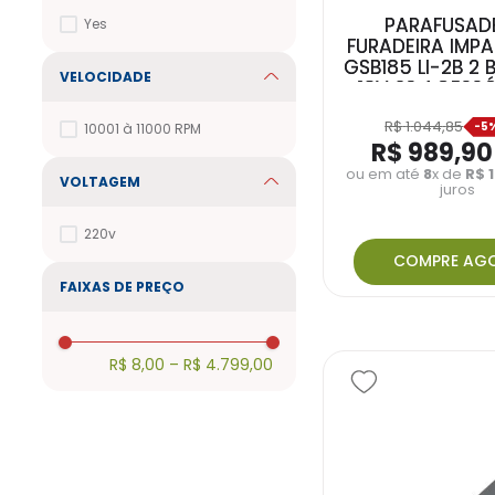
PARAFUSAD
Yes
FURADEIRA IMPA
GSB185 LI-2B 2 
VELOCIDADE
18V 23 ACESSÓ
MALETA CARR
R$
1
.
044
,
85
BIVOLT
10001 à 11000 RPM
-
5
R$
989
,
90
ou em até
8
x de
R$
VOLTAGEM
juros
220v
COMPRE AG
FAIXAS DE PREÇO
R$ 8,00
–
R$ 4.799,00