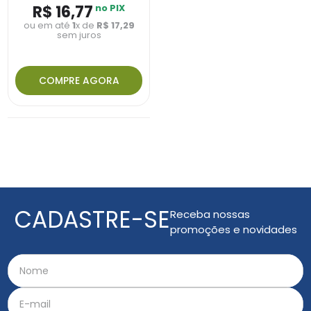
R$
16
,
77
no PIX
ou em até
1
x de
R$
17
,
29
sem juros
COMPRE AGORA
CADASTRE-SE
Receba nossas
promoções e novidades