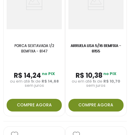
PORCA SEXTAVADA 1/2
ARRUELA LISA 5/16 BEMFIXA -
BEMFIXA - 8147
8155
R$
14
,
24
no PIX
R$
10
,
38
no PIX
ou em até
1
x de
R$
14
,
68
ou em até
1
x de
R$
10
,
70
sem juros
sem juros
COMPRE AGORA
COMPRE AGORA