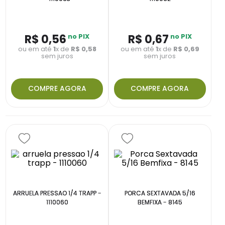
R$
0
,
56
no PIX
R$
0
,
67
no PIX
ou em até
1
x de
R$
0
,
58
ou em até
1
x de
R$
0
,
69
sem juros
sem juros
COMPRE AGORA
COMPRE AGORA
ARRUELA PRESSAO 1/4 TRAPP -
PORCA SEXTAVADA 5/16
1110060
BEMFIXA - 8145