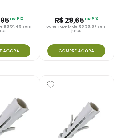
,
95
no PIX
R$
29
,
65
no PIX
de
R$
51
,
49
sem
ou em até
1
x de
R$
30
,
57
sem
uros
juros
E AGORA
COMPRE AGORA