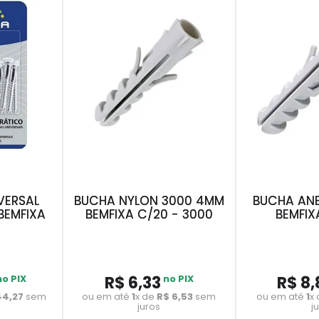
VERSAL
BUCHA NYLON 3000 4MM
BUCHA ANE
BEMFIXA
BEMFIXA C/20 - 3000
BEMFIX
no PIX
R$
6
,
33
no PIX
R$
8
,
44
,
27
sem
ou em até
1
x de
R$
6
,
53
sem
ou em até
1
x
juros
j