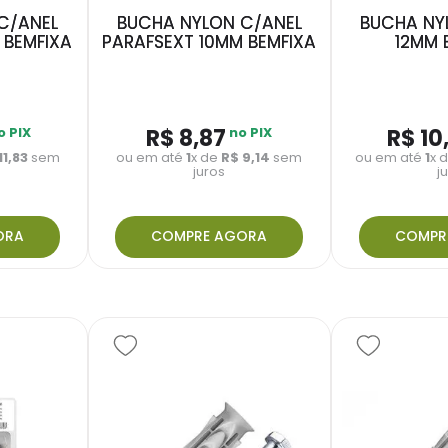
C/ANEL
BUCHA NYLON C/ANEL
BUCHA NYL
 BEMFIXA
PARAFSEXT 10MM BEMFIXA
12MM 
o PIX
R$
8
,
87
no PIX
R$
10
11
,
83
sem
ou em até
1
x de
R$
9
,
14
sem
ou em até
1
x 
juros
j
ORA
COMPRE AGORA
COMPR