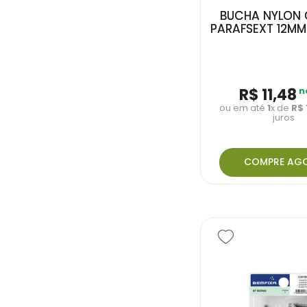
BUCHA NYLON 
PARAFSEXT 12MM
R$
11
,
48
n
ou em até
1
x de
R$
juros
COMPRE AG