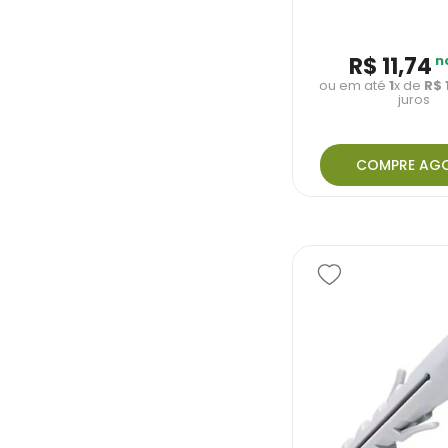
R$
11
,
74
n
ou em até
1
x de
R$
juros
COMPRE AG