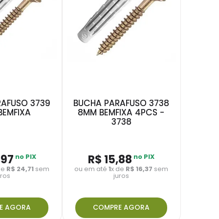
AFUSO 3739
BUCHA PARAFUSO 3738
BEMFIXA
8MM BEMFIXA 4PCS -
3738
,
97
no PIX
R$
15
,
88
no PIX
de
R$
24
,
71
sem
ou em até
1
x de
R$
16
,
37
sem
uros
juros
E AGORA
COMPRE AGORA