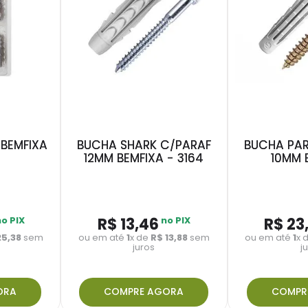
 BEMFIXA
BUCHA SHARK C/PARAF
BUCHA PAR
12MM BEMFIXA - 3164
10MM 
no PIX
R$
13
,
46
no PIX
R$
23
25
,
38
sem
ou em até
1
x de
R$
13
,
88
sem
ou em até
1
x 
juros
j
ORA
COMPRE AGORA
COMPR