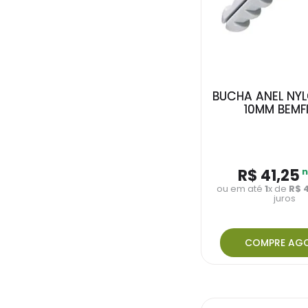
BUCHA ANEL NY
10MM BEMF
R$
41
,
25
n
ou em até
1
x de
R$
juros
COMPRE AG