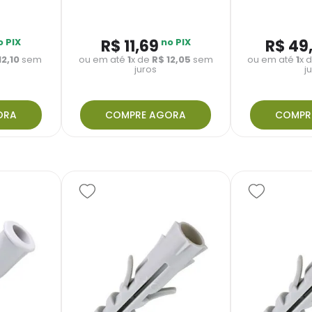
o PIX
R$
11
,
69
no PIX
R$
49
12
,
10
sem
ou em até
1
x de
R$
12
,
05
sem
ou em até
1
x 
juros
j
ORA
COMPRE AGORA
COMPR