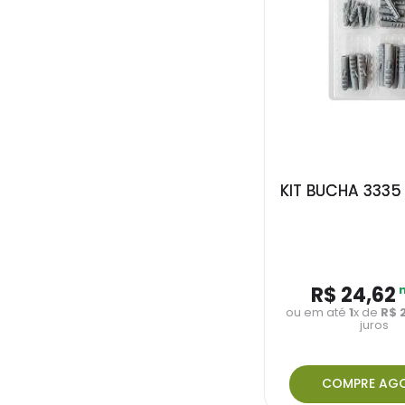
KIT BUCHA 3335
R$
24
,
62
ou em até
1
x de
R$
juros
COMPRE AG