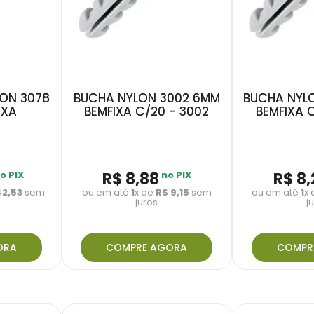
LON 3078
BUCHA NYLON 3002 6MM
BUCHA NYL
IXA
BEMFIXA C/20 - 3002
BEMFIXA 
o PIX
R$
8
,
88
no PIX
R$
8
,
42
,
53
sem
ou em até
1
x de
R$
9
,
15
sem
ou em até
1
x
juros
j
ORA
COMPRE AGORA
COMPR