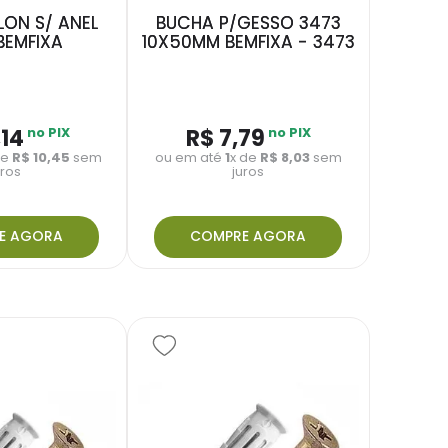
ON S/ ANEL
BUCHA P/GESSO 3473
BEMFIXA
10X50MM BEMFIXA - 3473
,
14
no PIX
R$
7
,
79
no PIX
de
R$
10
,
45
sem
ou em até
1
x de
R$
8
,
03
sem
uros
juros
E AGORA
COMPRE AGORA