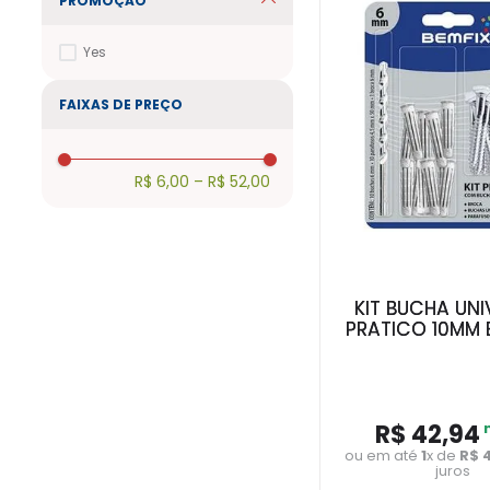
PROMOÇÃO
Yes
FAIXAS DE PREÇO
R$ 6,00
–
R$ 52,00
KIT BUCHA UNI
PRATICO 10MM 
R$
42
,
94
ou em até
1
x de
R$
juros