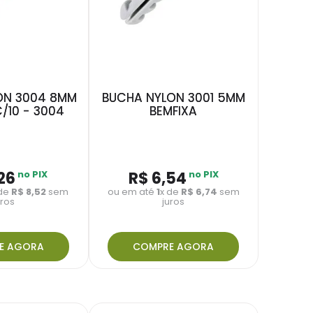
ON 3004 8MM
BUCHA NYLON 3001 5MM
C/10 - 3004
BEMFIXA
26
no PIX
R$
6
,
54
no PIX
 de
R$
8
,
52
sem
ou em até
1
x de
R$
6
,
74
sem
uros
juros
E AGORA
COMPRE AGORA