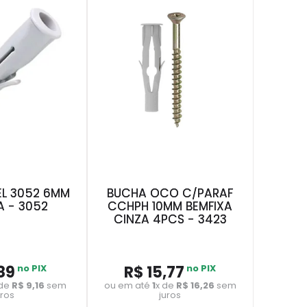
L 3052 6MM
BUCHA OCO C/PARAF
A - 3052
CCHPH 10MM BEMFIXA
CINZA 4PCS - 3423
89
no PIX
R$
15
,
77
no PIX
 de
R$
9
,
16
sem
ou em até
1
x de
R$
16
,
26
sem
uros
juros