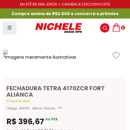
EM ATÉ 8X SEM JUROS + CASHBACK | EXCLUSIVO SITE
Compre acima de R$2.000 e concorra a prêmios
0
FECHADURA TETRA 4170ZCR FORT
ALIANCA
Clique e veja!
un
Código
:
656719
Marca:
Alianca
R$
396
,
67
no PIX