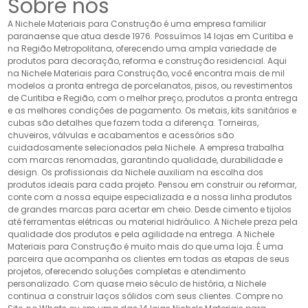
Sobre nós
A Nichele Materiais para Construção é uma empresa familiar
paranaense que atua desde 1976. Possuímos 14 lojas em Curitiba e
na Região Metropolitana, oferecendo uma ampla variedade de
produtos para decoração, reforma e construção residencial. Aqui
na Nichele Materiais para Construção, você encontra mais de mil
modelos a pronta entrega de porcelanatos, pisos, ou revestimentos
de Curitiba e Região, com o melhor preço, produtos a pronta entrega
e as melhores condições de pagamento. Os metais, kits sanitários e
cubas são detalhes que fazem toda a diferença. Torneiras,
chuveiros, válvulas e acabamentos e acessórios são
cuidadosamente selecionados pela Nichele. A empresa trabalha
com marcas renomadas, garantindo qualidade, durabilidade e
design. Os profissionais da Nichele auxiliam na escolha dos
produtos ideais para cada projeto. Pensou em construir ou reformar,
conte com a nossa equipe especializada e a nossa linha produtos
de grandes marcas para acertar em cheio. Desde cimento e tijolos
até ferramentas elétricas ou material hidráulico. A Nichele preza pela
qualidade dos produtos e pela agilidade na entrega. A Nichele
Materiais para Construção é muito mais do que uma loja. É uma
parceira que acompanha os clientes em todas as etapas de seus
projetos, oferecendo soluções completas e atendimento
personalizado. Com quase meio século de história, a Nichele
continua a construir laços sólidos com seus clientes. Compre no