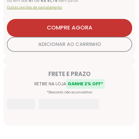
ou em até
5
x de
R$
81
,
78
sem juros
Outras opções de parcelamento
COMPRE AGORA
ADICIONAR AO CARRINHO