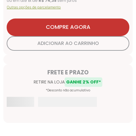
ou em até
1
x de
R$
74
,
38
sem juros
Outras opções de parcelamento
COMPRE AGORA
ADICIONAR AO CARRINHO