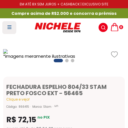
EM ATÉ 8X SEM JUROS + CASHBACK | EXCLUSIVO SITE
Compre acima de R$2.000 e concorra a prêmios
0
FECHADURA ESPELHO 804/33 STAM
PRETO FOSCO EXT - 56465
Clique e veja!
un
Código
:
866415
Marca:
Stam
R$
72
,
15
no PIX