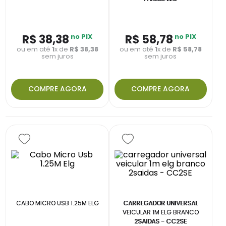
R$
38
,
38
no PIX
R$
58
,
78
no PIX
ou em até
1
x de
R$
38
,
38
ou em até
1
x de
R$
58
,
78
sem juros
sem juros
COMPRE AGORA
COMPRE AGORA
CABO MICRO USB 1.25M ELG
CARREGADOR UNIVERSAL
VEICULAR 1M ELG BRANCO
2SAIDAS - CC2SE