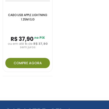
CABO USB APPLE LIGHTNING
1.25M ELG
R$
37
,
90
no PIX
ou em até
1
x de
R$
37
,
90
sem juros
COMPRE AGORA