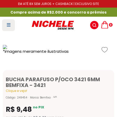
EM ATÉ 8X SEM JUROS + CASHBACK | EXCLUSIVO SITE
Compre acima de R$2.000 e concorra a prêmios
0
BUCHA PARAFUSO P/OCO 3421 6MM
BEMFIXA - 3421
Clique e veja!
un
Código
:
249454
Marca:
Bemfixa
R$
9
,
48
no PIX