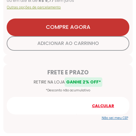
ou em até
1
x de
R$
9
,
77
sem juros
Outras opções de parcelamento
COMPRE AGORA
ADICIONAR AO CARRINHO
Não sei meu CEP