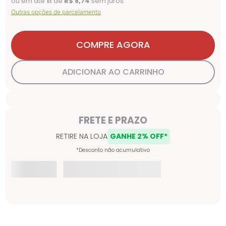
ou em até
1
x de
R$
8
,
74
sem juros
Outras opções de parcelamento
COMPRE AGORA
ADICIONAR AO CARRINHO