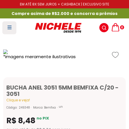
EM ATÉ 8X SEM JUROS + CASHBACK | EXCLUSIVO SITE
Compre acima de R$2.000 e concorra a prêmios
0
BUCHA ANEL 3051 5MM BEMFIXA C/20 -
3051
Clique e veja!
un
Código
:
249348
Marca:
Bemfixa
R$
8
,
48
no PIX