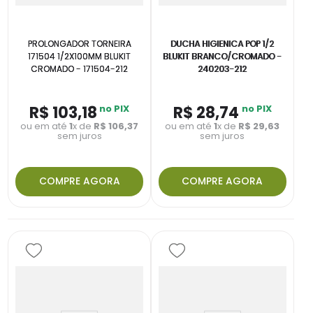
PROLONGADOR TORNEIRA
DUCHA HIGIENICA POP 1/2
171504 1/2X100MM BLUKIT
BLUKIT BRANCO/CROMADO -
CROMADO - 171504-212
240203-212
R$
103
,
18
no PIX
R$
28
,
74
no PIX
ou em até
1
x de
R$
106
,
37
ou em até
1
x de
R$
29
,
63
sem juros
sem juros
COMPRE AGORA
COMPRE AGORA