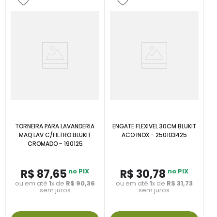
TORNEIRA PARA LAVANDERIA
ENGATE FLEXIVEL 30CM BLUKIT
MAQ LAV C/FILTRO BLUKIT
ACO INOX - 250103425
CROMADO - 190125
R$
87
,
65
no PIX
R$
30
,
78
no PIX
ou em até
1
x de
R$
90
,
36
ou em até
1
x de
R$
31
,
73
sem juros
sem juros