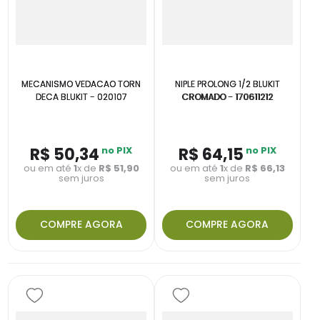
MECANISMO VEDACAO TORN
NIPLE PROLONG 1/2 BLUKIT
DECA BLUKIT - 020107
CROMADO - 170611212
R$
50
,
34
no PIX
R$
64
,
15
no PIX
ou em até
1
x de
R$
51
,
90
ou em até
1
x de
R$
66
,
13
sem juros
sem juros
COMPRE AGORA
COMPRE AGORA