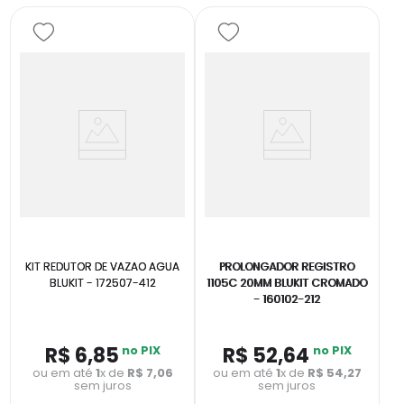
KIT REDUTOR DE VAZAO AGUA
PROLONGADOR REGISTRO
BLUKIT - 172507-412
1105C 20MM BLUKIT CROMADO
- 160102-212
R$
6
,
85
no PIX
R$
52
,
64
no PIX
ou em até
1
x de
R$
7
,
06
ou em até
1
x de
R$
54
,
27
sem juros
sem juros