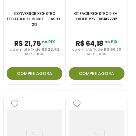
CONVERSOR REGISTRO
KIT FACIL REGISTRO 9 EM 1
DECA/DOCOL BLUKIT - 134903-
BLUKIT PPS - 061422212
212
R$
21
,
75
no PIX
R$
64
,
18
no PIX
ou em até
1
x de
R$
22
,
42
ou em até
1
x de
R$
66
,
16
sem juros
sem juros
COMPRE AGORA
COMPRE AGORA