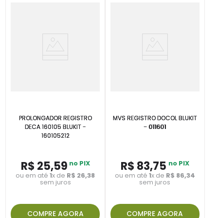
PROLONGADOR REGISTRO
MVS REGISTRO DOCOL BLUKIT
DECA 160105 BLUKIT -
- 011601
160105212
R$
25
,
59
no PIX
R$
83
,
75
no PIX
ou em até
1
x de
R$
26
,
38
ou em até
1
x de
R$
86
,
34
sem juros
sem juros
COMPRE AGORA
COMPRE AGORA