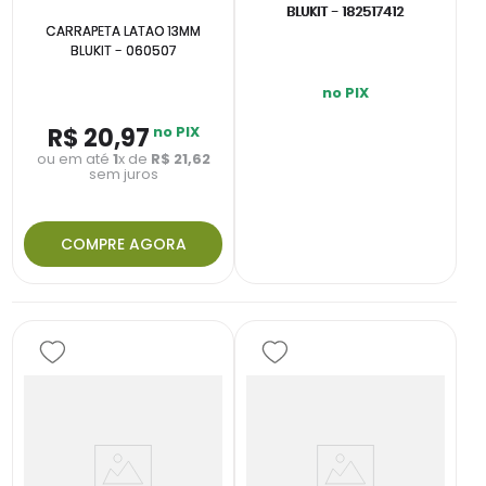
BLUKIT - 182517412
CARRAPETA LATAO 13MM
BLUKIT - 060507
no PIX
R$
20
,
97
no PIX
ou em até
1
x de
R$
21
,
62
sem juros
COMPRE AGORA
INDISPONÍVEL