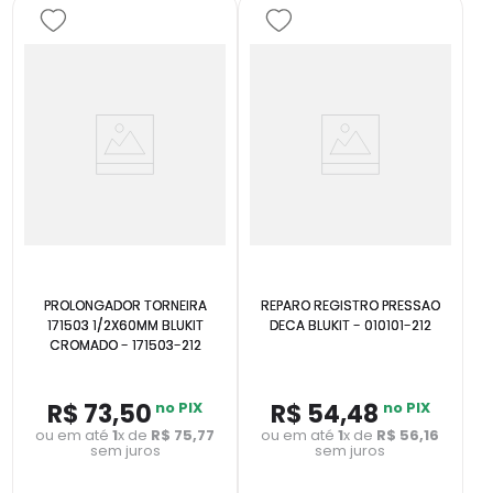
PROLONGADOR TORNEIRA
REPARO REGISTRO PRESSAO
171503 1/2X60MM BLUKIT
DECA BLUKIT - 010101-212
CROMADO - 171503-212
R$
73
,
50
no PIX
R$
54
,
48
no PIX
ou em até
1
x de
R$
75
,
77
ou em até
1
x de
R$
56
,
16
sem juros
sem juros