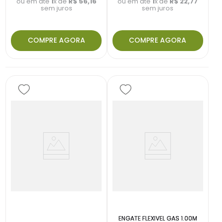
ou em até
1
x de
R$
56
,
16
ou em até
1
x de
R$
22
,
77
sem juros
sem juros
COMPRE AGORA
COMPRE AGORA
ENGATE FLEXIVEL GAS 1.00M