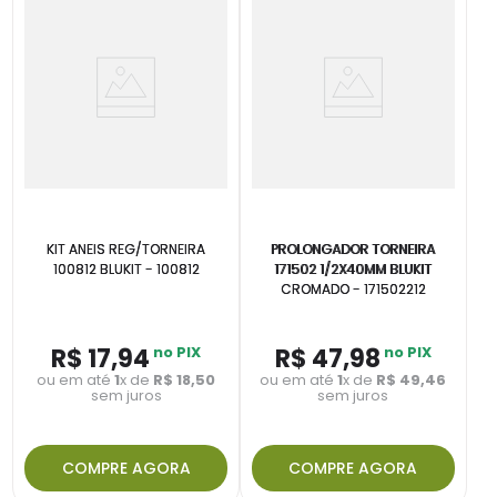
KIT ANEIS REG/TORNEIRA
PROLONGADOR TORNEIRA
100812 BLUKIT - 100812
171502 1/2X40MM BLUKIT
CROMADO - 171502212
R$
17
,
94
no PIX
R$
47
,
98
no PIX
ou em até
1
x de
R$
18
,
50
ou em até
1
x de
R$
49
,
46
sem juros
sem juros
COMPRE AGORA
COMPRE AGORA