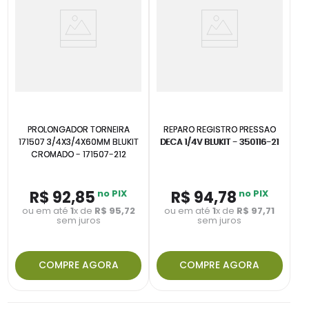
PROLONGADOR TORNEIRA
REPARO REGISTRO PRESSAO
171507 3/4X3/4X60MM BLUKIT
DECA 1/4V BLUKIT - 350116-21
CROMADO - 171507-212
R$
92
,
85
no PIX
R$
94
,
78
no PIX
ou em até
1
x de
R$
95
,
72
ou em até
1
x de
R$
97
,
71
sem juros
sem juros
COMPRE AGORA
COMPRE AGORA