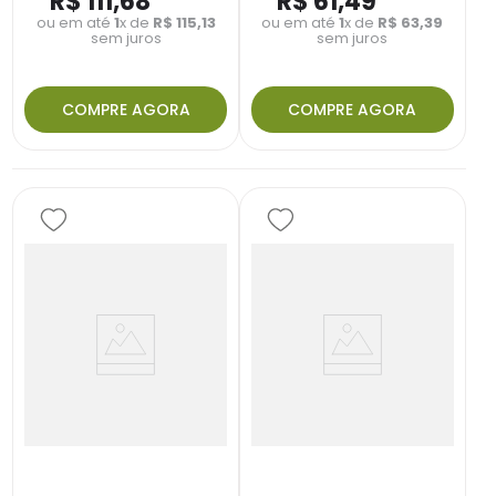
R$
111
,
68
R$
61
,
49
ou em até
1
x de
R$
115
,
13
ou em até
1
x de
R$
63
,
39
sem juros
sem juros
COMPRE AGORA
COMPRE AGORA