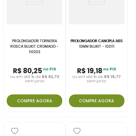
PROLONGADOR TORNEIRA
PROLONGADOR CANOPLA ABS
ROSCA BLUKIT CROMADO -
10MM BLUKIT - 102111
110202
R$
80
,
25
no PIX
R$
19
,
18
no PIX
ou em até
1
x de
R$
82
,
73
ou em até
1
x de
R$
19
,
77
sem juros
sem juros
COMPRE AGORA
COMPRE AGORA