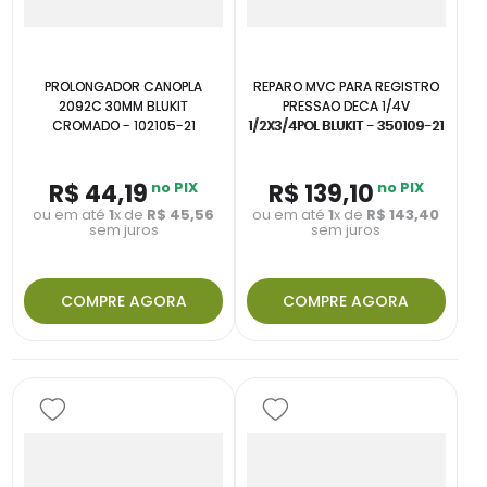
PROLONGADOR CANOPLA
REPARO MVC PARA REGISTRO
2092C 30MM BLUKIT
PRESSAO DECA 1/4V
CROMADO - 102105-21
1/2X3/4POL BLUKIT - 350109-21
R$
44
,
19
no PIX
R$
139
,
10
no PIX
ou em até
1
x de
R$
45
,
56
ou em até
1
x de
R$
143
,
40
sem juros
sem juros
COMPRE AGORA
COMPRE AGORA