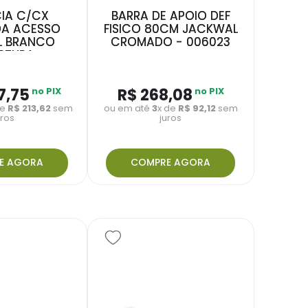
CIA C/CX
BARRA DE APOIO DEF
A ACESSO
FISICO 80CM JACKWAL
L BRANCO
CROMADO - 006023
RTURA -
30010100
7
,
75
no PIX
R$
268
,
08
no PIX
de
R$
213
,
62
sem
ou em até
3
x de
R$
92
,
12
sem
uros
juros
E AGORA
COMPRE AGORA