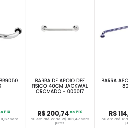
NBR9050
BARRA DE APOIO DEF
BARRA APO
R
FISICO 40CM JACKWAL
8
CROMADO - 006017
no PIX
R$
200
,
74
no PIX
R$
114
99
,
67
sem
ou em até
2
x de
R$
103
,
47
sem
ou em até
1
x 
juros
j