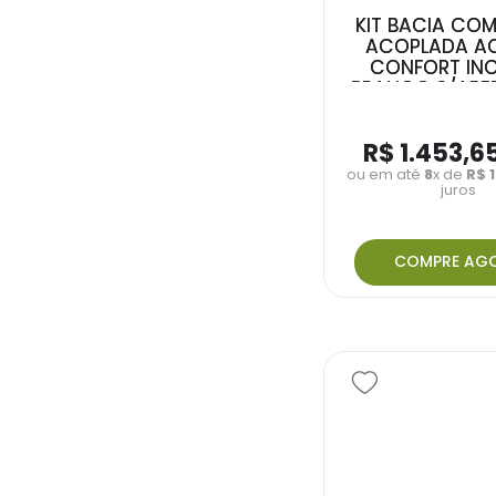
KIT BACIA CO
ACOPLADA A
CONFORT INC
BRANCO S/ABE
1317230011
R$
1
.
453
,
6
ou em até
8
x de
R$
juros
COMPRE AG