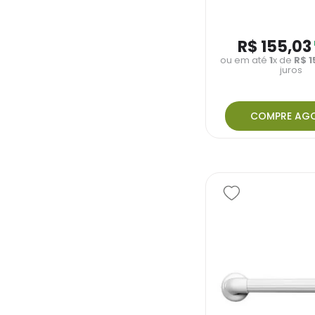
R$
155
,
03
ou em até
1
x de
R$
1
juros
COMPRE AG