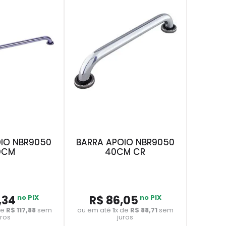
IO NBR9050
BARRA APOIO NBR9050
0CM
40CM CR
,
34
no PIX
R$
86
,
05
no PIX
de
R$
117
,
88
sem
ou em até
1
x de
R$
88
,
71
sem
uros
juros