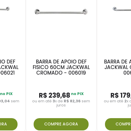
IO DEF
BARRA DE APOIO DEF
BARRA DE 
JACKWAL
FISICO 60CM JACKWAL
JACKWAL 
06021
CROMADO - 006019
00
no PIX
R$
239
,
68
no PIX
R$
179
93
,
04
sem
ou em até
3
x de
R$
82
,
36
sem
ou em até
2
x
juros
j
ORA
COMPRE AGORA
COMPR