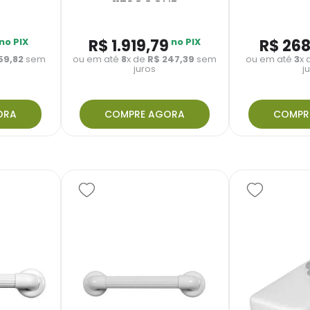
1173CCONF
no PIX
R$
1
.
919
,
79
no PIX
R$
26
59
,
82
sem
ou em até
8
x de
R$
247
,
39
sem
ou em até
3
x
juros
j
ORA
COMPRE AGORA
COMPR