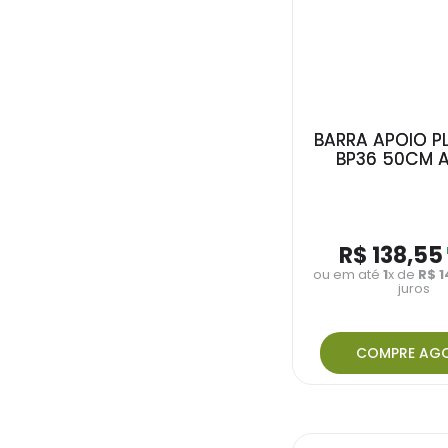
BARRA APOIO P
BP36 50CM 
R$
138
,
55
ou em até
1
x de
R$
1
juros
COMPRE AG