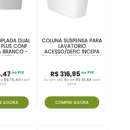
PLADA DUAL
COLUNA SUSPENSA PARA
 PLUS CONF
LAVATORIO
A BRANCO -
ACESSO/DEFIC INCEPA
01F17
BRANCO - 1312020010100
4
,
47
no PIX
R$
316
,
95
no PIX
de
R$
111
,
40
sem
ou em até
4
x de
R$
81
,
68
sem
uros
juros
E AGORA
COMPRE AGORA