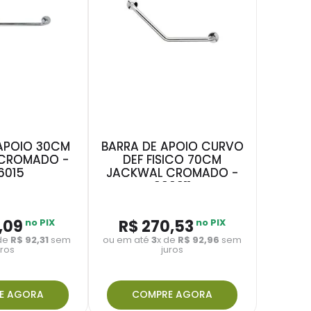
APOIO 30CM
BARRA DE APOIO CURVO
CROMADO -
DEF FISICO 70CM
6015
JACKWAL CROMADO -
006011
,
09
no PIX
R$
270
,
53
no PIX
 de
R$
92
,
31
sem
ou em até
3
x de
R$
92
,
96
sem
uros
juros
E AGORA
COMPRE AGORA