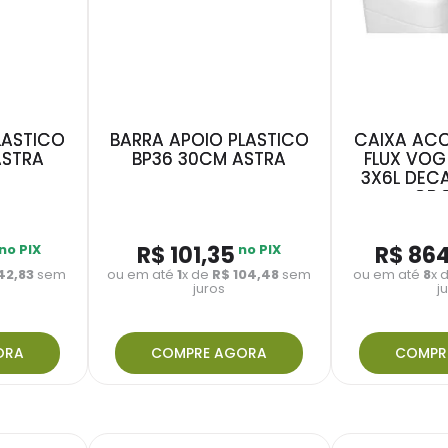
LASTICO
BARRA APOIO PLASTICO
CAIXA ACO
ASTRA
BP36 30CM ASTRA
FLUX VOG
3X6L DEC
CDC
no PIX
R$
101
,
35
no PIX
R$
86
42
,
83
sem
ou em até
1
x de
R$
104
,
48
sem
ou em até
8
x 
juros
j
ORA
COMPRE AGORA
COMPR