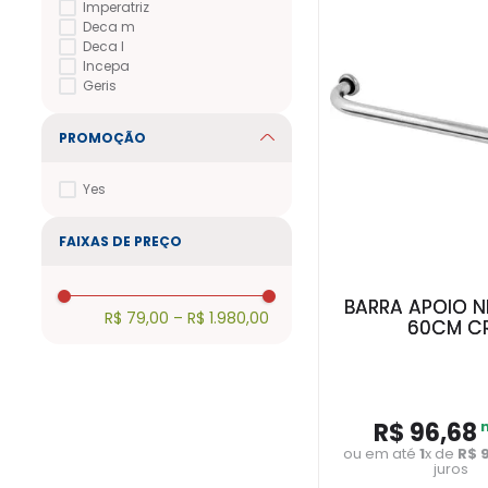
Imperatriz
Deca m
Deca l
Incepa
Geris
PROMOÇÃO
Yes
FAIXAS DE PREÇO
BARRA APOIO 
R$ 79,00
–
R$ 1.980,00
60CM C
R$
96
,
68
ou em até
1
x de
R$
juros