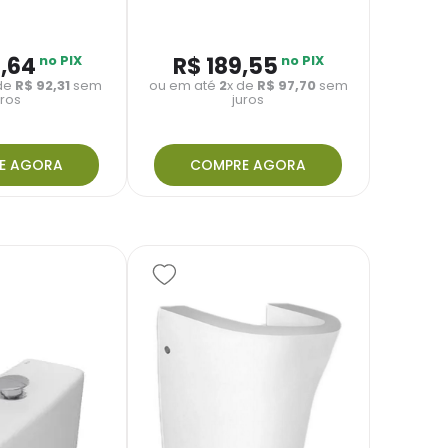
8
,
64
no PIX
R$
189
,
55
no PIX
 de
R$
92
,
31
sem
ou em até
2
x de
R$
97
,
70
sem
uros
juros
E AGORA
COMPRE AGORA