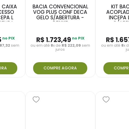
M CAIXA
BACIA CONVENCIONAL
KIT BA
CESSO
VOG PLUS CONF DECA
ACOPLAD
EPA L
GELO S/ABERTURA -
INCEPA 
RTURA -
P51017
C/ABE
100
13172
5
no PIX
R$
1
.
723
,
49
no PIX
R$
1
.
65
187
,
32
sem
ou em até
8
x de
R$
222
,
09
sem
ou em até
8
x 
juros
j
ORA
COMPRE AGORA
COMPR