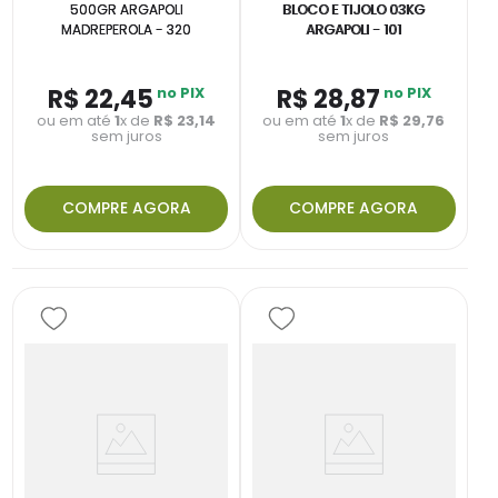
500GR ARGAPOLI
BLOCO E TIJOLO 03KG
MADREPEROLA - 320
ARGAPOLI - 101
R$
22
,
45
no PIX
R$
28
,
87
no PIX
ou em até
1
x de
R$
23
,
14
ou em até
1
x de
R$
29
,
76
sem juros
sem juros
COMPRE AGORA
COMPRE AGORA