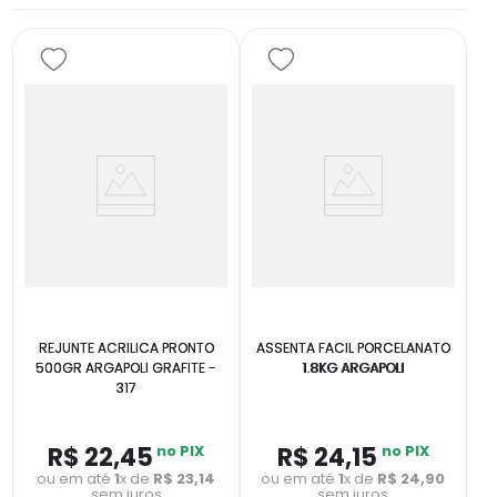
REJUNTE ACRILICA PRONTO
ASSENTA FACIL PORCELANATO
500GR ARGAPOLI GRAFITE -
1.8KG ARGAPOLI
317
R$
22
,
45
no PIX
R$
24
,
15
no PIX
ou em até
1
x de
R$
23
,
14
ou em até
1
x de
R$
24
,
90
sem juros
sem juros