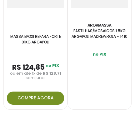
ARGAMASSA
PASTILHAS/MOSAICOS 1.5KG
MASSA EPOXI REPARA FORTE
ARGAPOLI MADREPEROLA - 1410
01KG ARGAPOLI
no PIX
R$
124
,
85
no PIX
ou em até
1
x de
R$
128
,
71
sem juros
COMPRE AGORA
INDISPONÍVEL