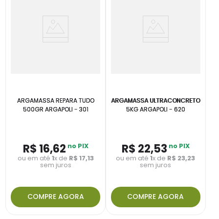
ARGAMASSA REPARA TUDO
ARGAMASSA ULTRACONCRETO
500GR ARGAPOLI - 301
5KG ARGAPOLI - 620
R$
16
,
62
no PIX
R$
22
,
53
no PIX
ou em até
1
x de
R$
17
,
13
ou em até
1
x de
R$
23
,
23
sem juros
sem juros
COMPRE AGORA
COMPRE AGORA