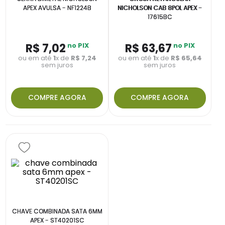
APEX AVULSA - NF1224B
NICHOLSON CAB 8POL APEX -
17615BC
R$
7
,
02
no PIX
R$
63
,
67
no PIX
ou em até
1
x de
R$
7
,
24
ou em até
1
x de
R$
65
,
64
sem juros
sem juros
COMPRE AGORA
COMPRE AGORA
CHAVE COMBINADA SATA 6MM
APEX - ST40201SC