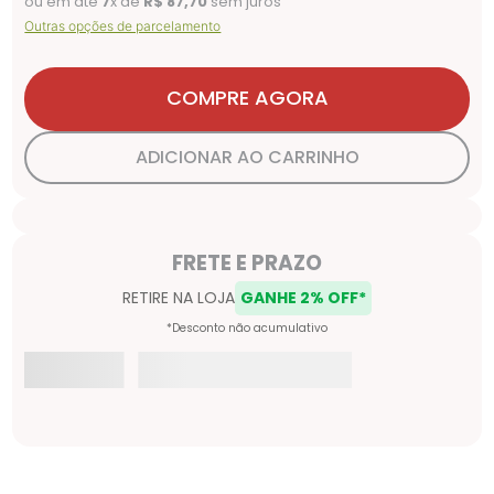
ou em até
7
x de
R$
87
,
70
sem juros
Outras opções de parcelamento
COMPRE AGORA
ADICIONAR AO CARRINHO