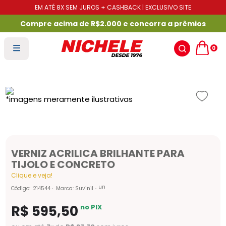
EM ATÉ 8X SEM JUROS + CASHBACK | EXCLUSIVO SITE
Compre acima de R$2.000 e concorra a prêmios
0
VERNIZ ACRILICA BRILHANTE PARA
TIJOLO E CONCRETO
Clique e veja!
un
Código
:
214544
Marca:
Suvinil
R$
595
,
50
no PIX