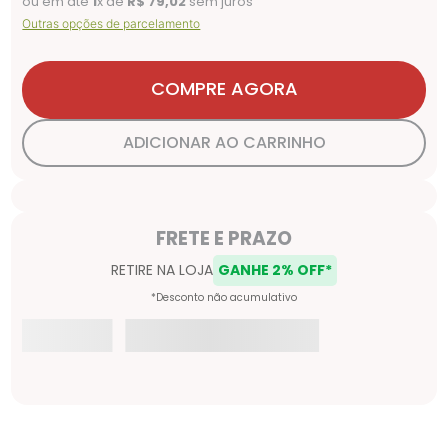
ou em até
1
x de
R$
79
,
02
sem juros
Outras opções de parcelamento
COMPRE AGORA
ADICIONAR AO CARRINHO