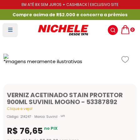
EM ATÉ 8X SEM JUROS + CASHBACK | EXCLUSIVO SITE
Compre acima de R$2.000 e concorra a prêmios
0
VERNIZ ACETINADO STAIN PROTETOR
900ML SUVINIL MOGNO - 53387892
Clique e veja!
un
Código
:
214247
Marca:
Suvinil
R$
76
,
65
no PIX