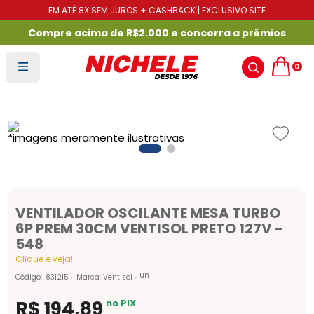
EM ATÉ 8X SEM JUROS + CASHBACK | EXCLUSIVO SITE
Compre acima de R$2.000 e concorra a prêmios
0
VENTILADOR OSCILANTE MESA TURBO
6P PREM 30CM VENTISOL PRETO 127V -
548
Clique e veja!
un
Código
:
831215
Marca:
Ventisol
R$
194
,
89
no PIX