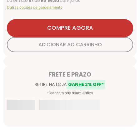
ou em até
5
x de
R$
86
,
53
sem juros
Outras opções de parcelamento
COMPRE AGORA
ADICIONAR AO CARRINHO