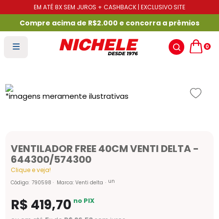
EM ATÉ 8X SEM JUROS + CASHBACK | EXCLUSIVO SITE
Compre acima de R$2.000 e concorra a prêmios
0
VENTILADOR FREE 40CM VENTI DELTA -
644300/574300
Clique e veja!
un
Código
:
790598
Marca:
Venti delta
R$
419
,
70
no PIX