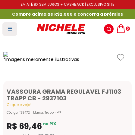
EM ATÉ 8X SEM JUROS + CASHBACK | EXCLUSIVO SITE
Compre acima de R$2.000 e concorra a prêmios
0
VASSOURA GRAMA REGULAVEL FJ1103
TRAPP CB - 2937103
Clique e veja!
un
Código
:
139472
Marca:
Trapp
R$
69
,
46
no PIX