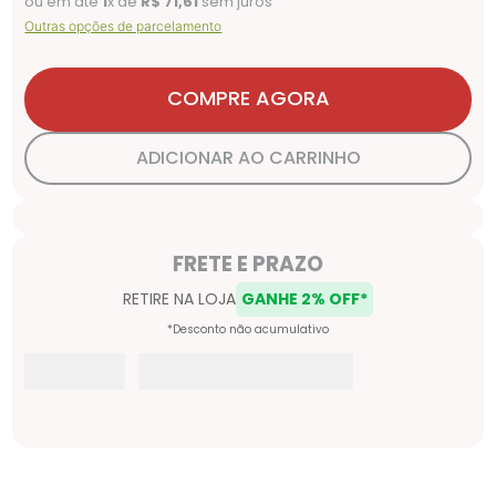
ou em até
1
x de
R$
71
,
61
sem juros
Outras opções de parcelamento
COMPRE AGORA
ADICIONAR AO CARRINHO