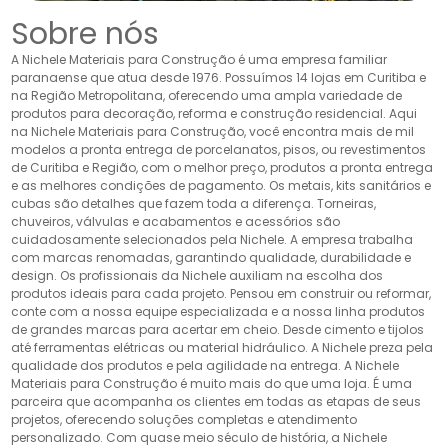
Sobre nós
A Nichele Materiais para Construção é uma empresa familiar
paranaense que atua desde 1976. Possuímos 14 lojas em Curitiba e
na Região Metropolitana, oferecendo uma ampla variedade de
produtos para decoração, reforma e construção residencial. Aqui
na Nichele Materiais para Construção, você encontra mais de mil
modelos a pronta entrega de porcelanatos, pisos, ou revestimentos
de Curitiba e Região, com o melhor preço, produtos a pronta entrega
e as melhores condições de pagamento. Os metais, kits sanitários e
cubas são detalhes que fazem toda a diferença. Torneiras,
chuveiros, válvulas e acabamentos e acessórios são
cuidadosamente selecionados pela Nichele. A empresa trabalha
com marcas renomadas, garantindo qualidade, durabilidade e
design. Os profissionais da Nichele auxiliam na escolha dos
produtos ideais para cada projeto. Pensou em construir ou reformar,
conte com a nossa equipe especializada e a nossa linha produtos
de grandes marcas para acertar em cheio. Desde cimento e tijolos
até ferramentas elétricas ou material hidráulico. A Nichele preza pela
qualidade dos produtos e pela agilidade na entrega. A Nichele
Materiais para Construção é muito mais do que uma loja. É uma
parceira que acompanha os clientes em todas as etapas de seus
projetos, oferecendo soluções completas e atendimento
personalizado. Com quase meio século de história, a Nichele