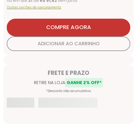
ou em até
2
x de
R$
91
,
62
sem juros
Outras opções de parcelamento
COMPRE AGORA
ADICIONAR AO CARRINHO