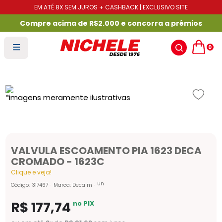
EM ATÉ 8X SEM JUROS + CASHBACK | EXCLUSIVO SITE
Compre acima de R$2.000 e concorra a prêmios
0
VALVULA ESCOAMENTO PIA 1623 DECA
CROMADO - 1623C
Clique e veja!
un
Código
:
317467
Marca:
Deca m
R$
177
,
74
no PIX