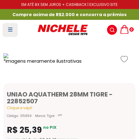
EM ATÉ 8X SEM JUROS + CASHBACK | EXCLUSIVO SITE
Compre acima de R$2.000 e concorra a prêmios
0
UNIAO AQUATHERM 28MM TIGRE -
22852507
Clique e veja!
un
Código
:
315869
Marca:
Tigre
R$
25
,
39
no PIX