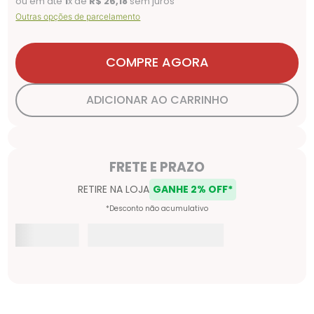
ou em até
1
x de
R$
26
,
18
sem juros
Outras opções de parcelamento
COMPRE AGORA
ADICIONAR AO CARRINHO