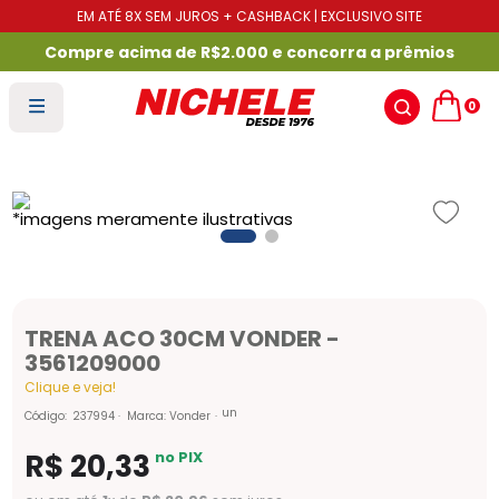
EM ATÉ 8X SEM JUROS + CASHBACK | EXCLUSIVO SITE
Compre acima de R$2.000 e concorra a prêmios
0
TRENA ACO 30CM VONDER -
3561209000
Clique e veja!
un
Código
:
237994
Marca:
Vonder
R$
20
,
33
no PIX