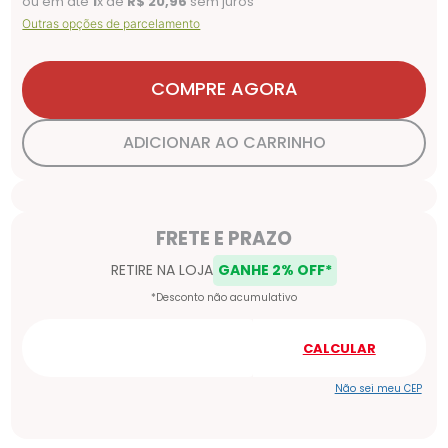
ou em até
1
x de
R$
20
,
96
sem juros
Outras opções de parcelamento
COMPRE AGORA
ADICIONAR AO CARRINHO
Não sei meu CEP