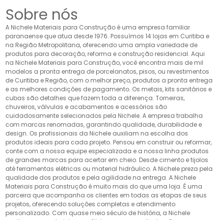
Sobre nós
A Nichele Materiais para Construção é uma empresa familiar
paranaense que atua desde 1976. Possuímos 14 lojas em Curitiba e
na Região Metropolitana, oferecendo uma ampla variedade de
produtos para decoração, reforma e construção residencial. Aqui
na Nichele Materiais para Construção, você encontra mais de mil
modelos a pronta entrega de porcelanatos, pisos, ou revestimentos
de Curitiba e Região, com o melhor preço, produtos a pronta entrega
e as melhores condições de pagamento. Os metais, kits sanitários e
cubas são detalhes que fazem toda a diferença. Torneiras,
chuveiros, válvulas e acabamentos e acessórios são
cuidadosamente selecionados pela Nichele. A empresa trabalha
com marcas renomadas, garantindo qualidade, durabilidade e
design. Os profissionais da Nichele auxiliam na escolha dos
produtos ideais para cada projeto. Pensou em construir ou reformar,
conte com a nossa equipe especializada e a nossa linha produtos
de grandes marcas para acertar em cheio. Desde cimento e tijolos
até ferramentas elétricas ou material hidráulico. A Nichele preza pela
qualidade dos produtos e pela agilidade na entrega. A Nichele
Materiais para Construção é muito mais do que uma loja. É uma
parceira que acompanha os clientes em todas as etapas de seus
projetos, oferecendo soluções completas e atendimento
personalizado. Com quase meio século de história, a Nichele