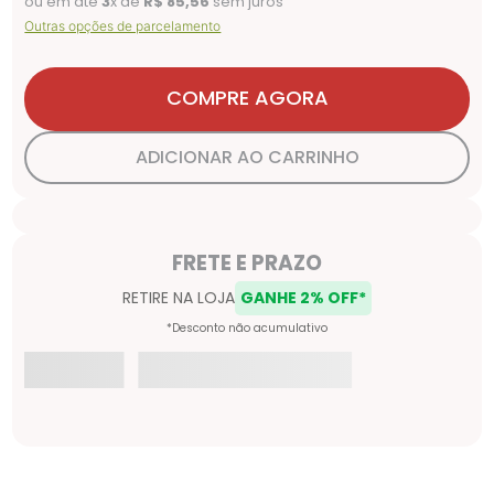
ou em até
3
x de
R$
85
,
56
sem juros
Outras opções de parcelamento
COMPRE AGORA
ADICIONAR AO CARRINHO