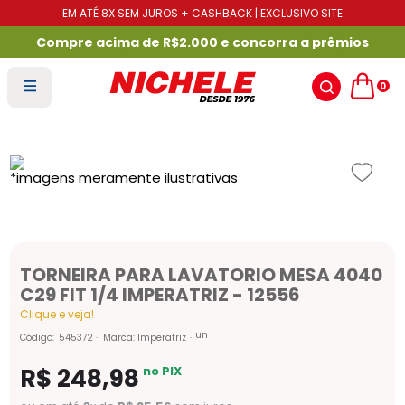
EM ATÉ 8X SEM JUROS + CASHBACK | EXCLUSIVO SITE
Compre acima de R$2.000 e concorra a prêmios
0
TORNEIRA PARA LAVATORIO MESA 4040
C29 FIT 1/4 IMPERATRIZ - 12556
Clique e veja!
un
Código
:
545372
Marca:
Imperatriz
R$
248
,
98
no PIX