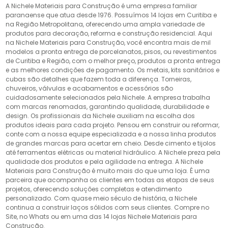
A Nichele Materiais para Construção é uma empresa familiar
paranaense que atua desde 1976. Possuímos 14 lojas em Curitiba e
na Região Metropolitana, oferecendo uma ampla variedade de
produtos para decoração, reforma e construção residencial. Aqui
na Nichele Materiais para Construção, você encontra mais de mil
modelos a pronta entrega de porcelanatos, pisos, ou revestimentos
de Curitiba e Região, com o melhor preço, produtos a pronta entrega
e as melhores condições de pagamento. Os metais, kits sanitários e
cubas são detalhes que fazem toda a diferença. Torneiras,
chuveiros, válvulas e acabamentos e acessórios são
cuidadosamente selecionados pela Nichele. A empresa trabalha
com marcas renomadas, garantindo qualidade, durabilidade e
design. Os profissionais da Nichele auxiliam na escolha dos
produtos ideais para cada projeto. Pensou em construir ou reformar,
conte com a nossa equipe especializada e a nossa linha produtos
de grandes marcas para acertar em cheio. Desde cimento e tijolos
até ferramentas elétricas ou material hidráulico. A Nichele preza pela
qualidade dos produtos e pela agilidade na entrega. A Nichele
Materiais para Construção é muito mais do que uma loja. É uma
parceira que acompanha os clientes em todas as etapas de seus
projetos, oferecendo soluções completas e atendimento
personalizado. Com quase meio século de história, a Nichele
continua a construir laços sólidos com seus clientes. Compre no
Site, no Whats ou em uma das 14 lojas Nichele Materiais para
Construção.