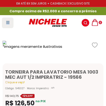
EM ATÉ 8X SEM JUROS + CASHBACK | EXCLUSIVO SITE
Compre acima de R$2.000 e concorra a prêmios
0
TORNEIRA PARA LAVATORIO MESA 1003
MEC AUT 1/2 IMPERATRIZ - 19566
Clique e veja!
un
Código
:
545327
Marca:
Imperatriz
R$
143
,
75
-
12%
R$
126
,
50
no PIX