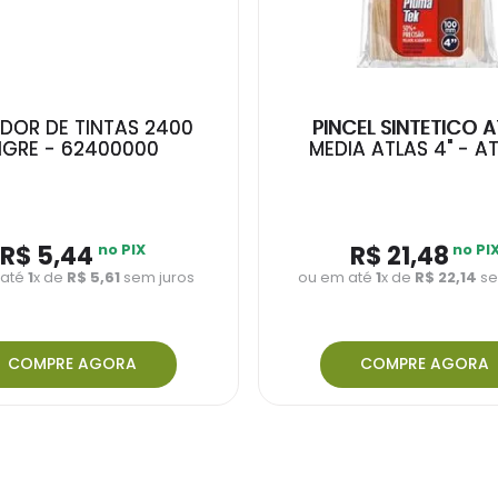
DOR DE TINTAS 2400
PINCEL SINTETICO A
IGRE - 62400000
MEDIA ATLAS 4" - A
R$
5
,
44
no PIX
R$
21
,
48
no PI
 até
1
x de
R$
5
,
61
sem juros
ou em até
1
x de
R$
22
,
14
se
COMPRE AGORA
COMPRE AGORA