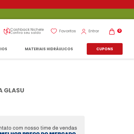
Cashback Nichele
Entrar
Favoritos
0
Confira seu saldo
RIOS
MATERIAIS HIDRÁULICOS
CUPONS
A GLASU