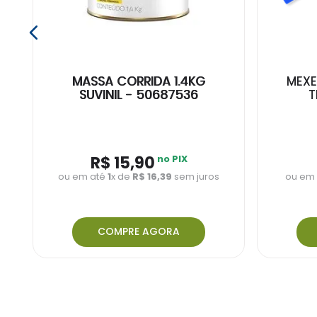
MASSA CORRIDA 1.4KG
MEXE
SUVINIL - 50687536
T
R$
15
,
90
no PIX
ou em até
1
x de
R$
16
,
39
sem juros
ou em
COMPRE AGORA