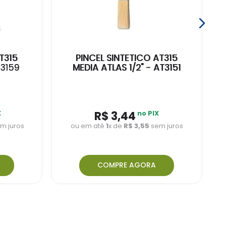
T315
PINCEL SINTETICO AT315
T3159
MEDIA ATLAS 1/2" - AT3151
X
R$
3
,
44
no PIX
m juros
ou em até
1
x de
R$
3
,
55
sem juros
COMPRE AGORA