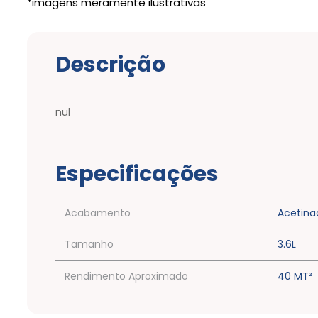
Descrição
nul
Especificações
Acabamento
Acetina
Tamanho
3.6L
Rendimento Aproximado
40 MT²