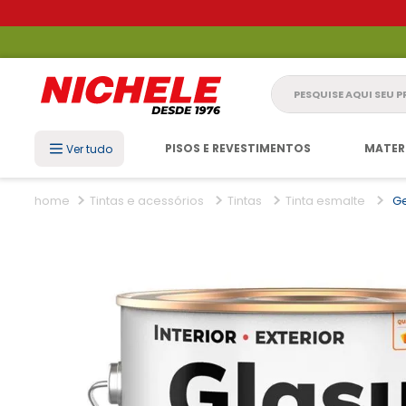
Pesquise aqui seu 
PISOS E REVESTIMENTOS
MATER
Ver tudo
Tintas e acessórios
Tintas
Tinta esmalte
G