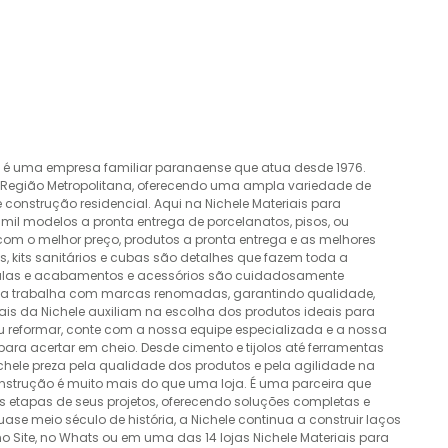
o é uma empresa familiar paranaense que atua desde 1976.
a Região Metropolitana, oferecendo uma ampla variedade de
construção residencial. Aqui na Nichele Materiais para
mil modelos a pronta entrega de porcelanatos, pisos, ou
 com o melhor preço, produtos a pronta entrega e as melhores
 kits sanitários e cubas são detalhes que fazem toda a
álvulas e acabamentos e acessórios são cuidadosamente
esa trabalha com marcas renomadas, garantindo qualidade,
nais da Nichele auxiliam na escolha dos produtos ideais para
ou reformar, conte com a nossa equipe especializada e a nossa
ra acertar em cheio. Desde cimento e tijolos até ferramentas
Nichele preza pela qualidade dos produtos e pela agilidade na
onstrução é muito mais do que uma loja. É uma parceira que
 etapas de seus projetos, oferecendo soluções completas e
e meio século de história, a Nichele continua a construir laços
o Site, no Whats ou em uma das 14 lojas Nichele Materiais para