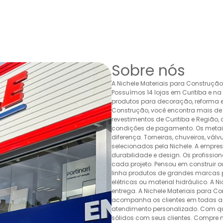
Sobre nós
A Nichele Materiais para Construçã
Possuímos 14 lojas em Curitiba e n
produtos para decoração, reforma e 
Construção, você encontra mais de 
revestimentos de Curitiba e Região,
condições de pagamento. Os metais,
diferença. Torneiras, chuveiros, v
selecionados pela Nichele. A empr
durabilidade e design. Os profissio
cada projeto. Pensou em construir 
linha produtos de grandes marcas pa
elétricas ou material hidráulico. A 
entrega. A Nichele Materiais para C
acompanha os clientes em todas as
atendimento personalizado. Com quas
sólidos com seus clientes. Compre n