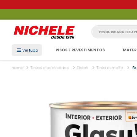
Pesquise aqui seu 
PISOS E REVESTIMENTOS
MATER
Ver tudo
Tintas e acessórios
Tintas
Tinta esmalte
B