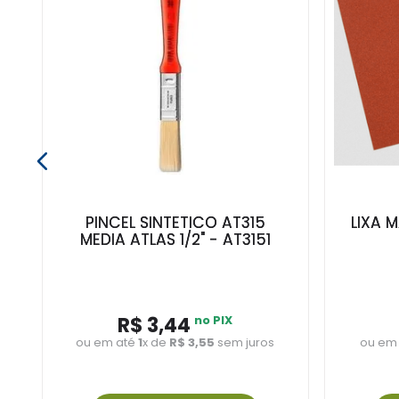
A
PINCEL SINTETICO AT315
LIXA 
MEDIA ATLAS 1/2" - AT3151
R$
3
,
44
no PIX
ou em até
1
x de
R$
3
,
55
sem juros
ou em