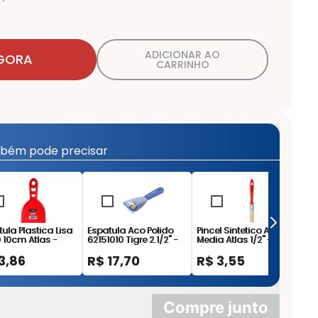
ADICIONAR AO
GORA
CARRINHO
bém pode precisar
ula Plastica Lisa
Espatula Aco Polido
Pincel Sintetico At315
Li
0 10cm Atlas -
62151010 Tigre 2.1/2" -
Media Atlas 1/2" -
No
0
62151010
AT3151
3
,
86
R$
17
,
70
R$
3
,
55
R
Compre junto