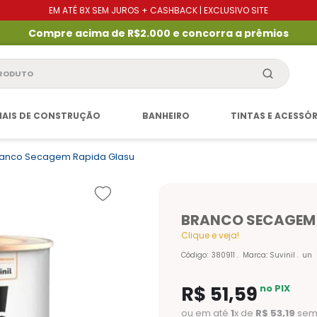
EM ATÉ 8X SEM JUROS + CASHBACK | EXCLUSIVO SITE
Compre acima de R$2.000 e concorra a prêmios
produto
IAIS DE CONSTRUÇÃO
BANHEIRO
TINTAS E ACESSÓ
ranco Secagem Rapida Glasu
BRANCO SECAGEM 
Clique e veja!
Código
:
380911
Marca:
Suvinil
un
R$
51
,
59
no PIX
ou em até
1
x de
R$
53
,
19
sem 