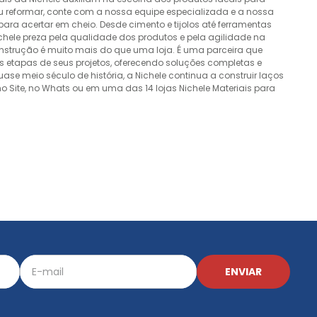
ou reformar, conte com a nossa equipe especializada e a nossa
ra acertar em cheio. Desde cimento e tijolos até ferramentas
Nichele preza pela qualidade dos produtos e pela agilidade na
onstrução é muito mais do que uma loja. É uma parceira que
 etapas de seus projetos, oferecendo soluções completas e
e meio século de história, a Nichele continua a construir laços
o Site, no Whats ou em uma das 14 lojas Nichele Materiais para
ENVIAR