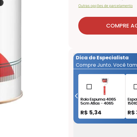
Outras opções de parcelamento
COMPRE A
Dica do Especialista
Compre Junto. Você tam
Rolo Espuma 4065
Espat
5cm Atlas - 4065
1501
1501
R$
5
,
34
R$