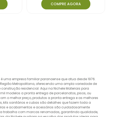
COMPRE AGORA
o é uma empresa familiar paranaense que atua desde 1976.
a Região Metropolitana, oferecendo uma ampla variedade de
construção residencial. Aqui na Nichele Materiais para
mil modelos a pronta entrega de porcelanatos, pisos, ou
 com o melhor preço, produtos a pronta entrega e as melhores
 kits sanitários e cubas são detalhes que fazem toda a
álvulas e acabamentos e acessórios são cuidadosamente
esa trabalha com marcas renomadas, garantindo qualidade,
nais da Nichele auxiliam na escolha dos produtos ideais para