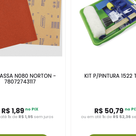
MASSA N080 NORTON -
KIT P/PINTURA 1522 
78072743117
R$
1
,
89
no PIX
R$
50
,
79
no PI
 até
1
x de
R$
1
,
95
sem juros
ou em até
1
x de
R$
52
,
36
se