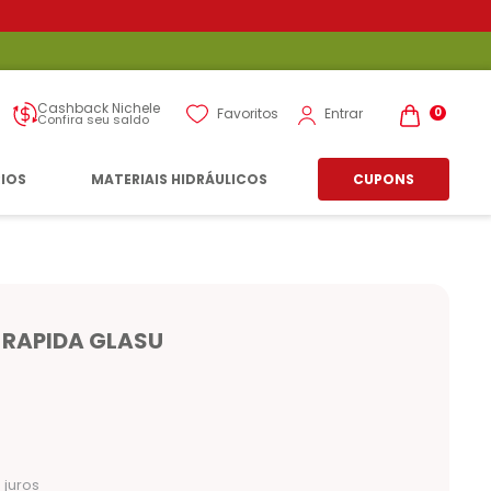
Cashback Nichele
Entrar
Favoritos
0
Confira seu saldo
RIOS
MATERIAIS HIDRÁULICOS
CUPONS
RAPIDA GLASU
juros