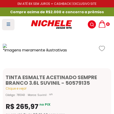
EM ATÉ 8X SEM JUROS + CASHBACK | EXCLUSIVO SITE
Compre acima de R$2.000 e concorra a prêmios
0
TINTA ESMALTE ACETINADO SEMPRE
BRANCO 3.6L SUVINIL - 50579135
Clique e veja!
un
Código
:
781343
Marca:
Suvinil
R$
265
,
97
no PIX