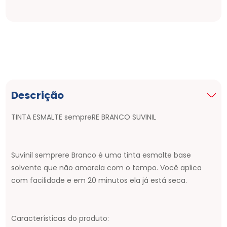
Rolo Espuma 1341 15cm Tigre - 61341150
R$
9
,
79
Kit P/pintura 1522 Tigre
R$
52
,
36
Descrição
TINTA ESMALTE sempreRE BRANCO SUVINIL
Fita Crepe Uso Geral 18mmx50m Norton
- 05539544868
R$
6
,
02
Suvinil semprere Branco é uma tinta esmalte base
solvente que não amarela com o tempo. Você aplica
Rolo Espuma 4065 5cm Atlas - 4065
com facilidade e em 20 minutos ela já está seca.
R$
5
,
34
Espatula Plastica Lisa 15010 10cm Atlas -
Características do produto:
15010