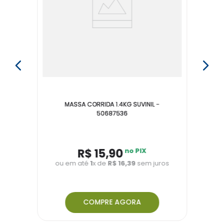
MASSA CORRIDA 1.4KG SUVINIL -
50687536
R$
15
,
90
no PIX
ou em até
1
x de
R$
16
,
39
sem juros
COMPRE AGORA