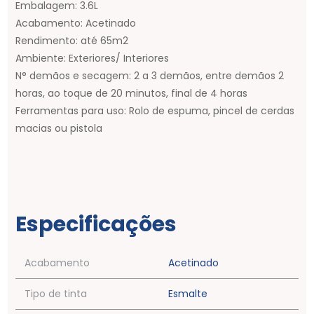
Embalagem: 3.6L
R$
3
,
86
Acabamento: Acetinado
Rendimento: até 65m2
Massa Corrida 1.4kg Suvinil - 50687536
Ambiente: Exteriores/ Interiores
N° demãos e secagem: 2 a 3 demãos, entre demãos 2
R$
16
,
39
horas, ao toque de 20 minutos, final de 4 horas
Ferramentas para uso: Rolo de espuma, pincel de cerdas
macias ou pistola
Especificações
Acabamento
Acetinado
Tipo de tinta
Esmalte