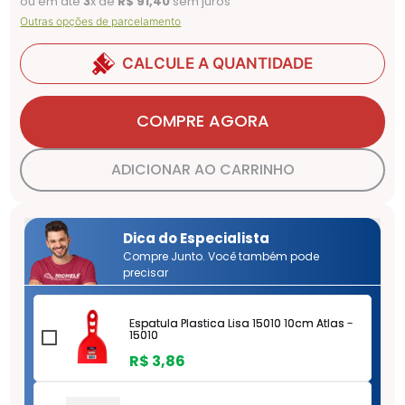
ou em até
3
x de
R$
91
,
40
sem juros
Outras opções de parcelamento
CALCULE A QUANTIDADE
COMPRE AGORA
ADICIONAR AO CARRINHO
Dica do Especialista
Compre Junto. Você também pode
precisar
Espatula Plastica Lisa 15010 10cm Atlas -
15010
R$
3
,
86