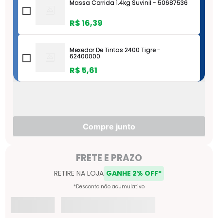
Massa Corrida 1.4kg Suvinil - 50687536
R$
16
,
39
Mexedor De Tintas 2400 Tigre -
62400000
R$
5
,
61
Pincel Sintetico At315 Media Atlas 4" -
AT3159
R$
22
,
14
Compre junto
Pincel Sintetico At315 Media Atlas 1/2" -
AT3151
R$
3
,
55
Lixa Massa N080 Norton - 78072743117
R$
1
,
95