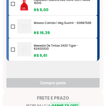
15010
R$
5
,
00
Massa Corrida 1.4kg Suvinil - 50687536
R$
16
,
39
Mexedor De Tintas 2400 Tigre -
62400000
R$
5
,
61
Pincel Sintetico At315 Media Atlas 4" -
AT3159
R$
22
,
14
Compre junto
Pincel Sintetico At315 Media Atlas 1/2" -
AT3151
R$
3
,
55