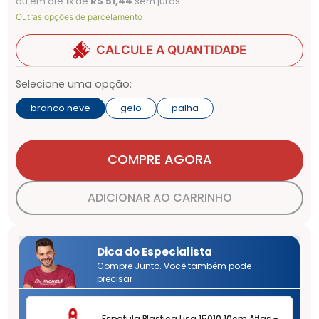
ou em até
1
x de
R$
51
,
44
sem juros
Outras opções de parcelamento
CALCULE A QUANTIDADE
Selecione uma opção:
branco neve
gelo
palha
COMPRE AGORA
ADICIONAR AO CARRINHO
Dica do Especialista
Compre Junto. Você também pode
precisar
Espatula Plastica Lisa 15010 10cm Atlas -