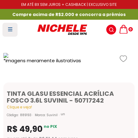
EM ATÉ 8X SEM JUROS + CASHBACK | EXCLUSIVO SITE
Compre acima de R$2.000 e concorra a prêmios
0
TINTA GLASU ESSENCIAL ACRÍLICA
FOSCO 3.6L SUVINIL - 50717242
Clique e veja!
un
Código
:
889193
Marca:
Suvinil
R$
49
,
90
no PIX