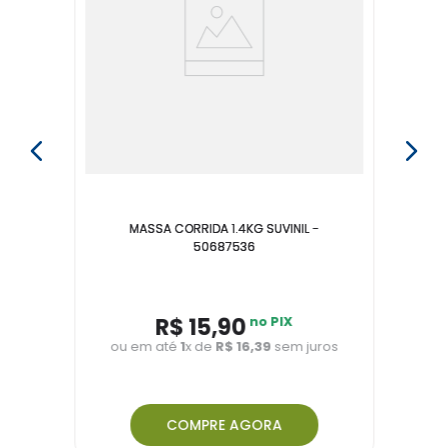
MASSA CORRIDA 1.4KG SUVINIL -
50687536
R$
15
,
90
no PIX
ou em até
1
x de
R$
16
,
39
sem juros
COMPRE AGORA