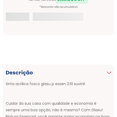
Lixa Massa N080 Norton - 78072743117
R$
1
,
95
Rolo Espuma 1341 15cm Tigre - 61341150
R$
9
,
79
Kit P/pintura 1522 Tigre
R$
52
,
36
Descrição
tinta acrilica fosco glasu p essen 3.6l suvinil
Fita Crepe Uso Geral 18mmx50m Norton
- 05539544868
R$
6
,
02
Cuidar da sua casa com qualidade e economia é
sempre uma boa opção, não é mesmo? Com Glasu!
Rolo Espuma 4065 5cm Atlas - 4065
Pintura Essencial, você garante maior economia na hora