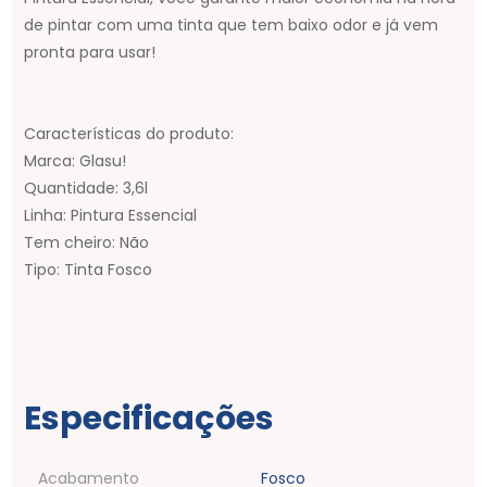
R$
5
,
34
de pintar com uma tinta que tem baixo odor e já vem
pronta para usar!
Espatula Plastica Lisa 15010 10cm Atlas -
15010
R$
5
,
00
Características do produto:
Marca: Glasu!
Massa Corrida 1.4kg Suvinil - 50687536
Quantidade: 3,6l
Linha: Pintura Essencial
R$
16
,
39
Tem cheiro: Não
Tipo: Tinta Fosco
Especificações
Acabamento
Fosco