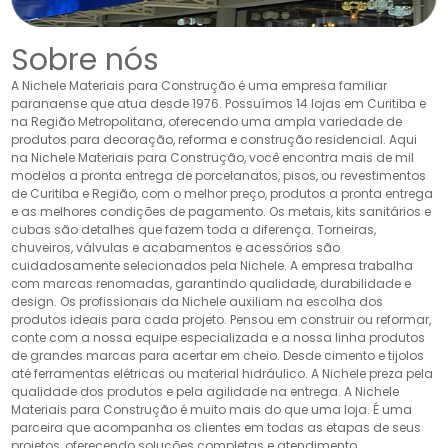
Sobre nós
A Nichele Materiais para Construção é uma empresa familiar
paranaense que atua desde 1976. Possuímos 14 lojas em Curitiba e
na Região Metropolitana, oferecendo uma ampla variedade de
produtos para decoração, reforma e construção residencial. Aqui
na Nichele Materiais para Construção, você encontra mais de mil
modelos a pronta entrega de porcelanatos, pisos, ou revestimentos
de Curitiba e Região, com o melhor preço, produtos a pronta entrega
e as melhores condições de pagamento. Os metais, kits sanitários e
cubas são detalhes que fazem toda a diferença. Torneiras,
chuveiros, válvulas e acabamentos e acessórios são
cuidadosamente selecionados pela Nichele. A empresa trabalha
com marcas renomadas, garantindo qualidade, durabilidade e
design. Os profissionais da Nichele auxiliam na escolha dos
produtos ideais para cada projeto. Pensou em construir ou reformar,
conte com a nossa equipe especializada e a nossa linha produtos
de grandes marcas para acertar em cheio. Desde cimento e tijolos
até ferramentas elétricas ou material hidráulico. A Nichele preza pela
qualidade dos produtos e pela agilidade na entrega. A Nichele
Materiais para Construção é muito mais do que uma loja. É uma
parceira que acompanha os clientes em todas as etapas de seus
projetos, oferecendo soluções completas e atendimento