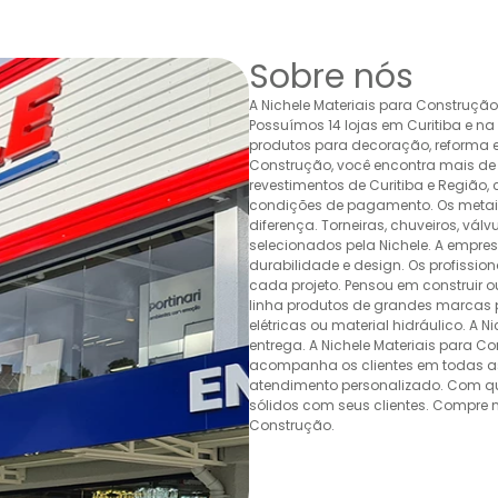
Sobre nós
A Nichele Materiais para Construçã
Possuímos 14 lojas em Curitiba e n
produtos para decoração, reforma e 
Construção, você encontra mais de 
revestimentos de Curitiba e Região,
condições de pagamento. Os metais,
diferença. Torneiras, chuveiros, v
selecionados pela Nichele. A empr
durabilidade e design. Os profissio
cada projeto. Pensou em construir 
linha produtos de grandes marcas pa
elétricas ou material hidráulico. A 
entrega. A Nichele Materiais para C
acompanha os clientes em todas as
atendimento personalizado. Com quas
sólidos com seus clientes. Compre n
Construção.