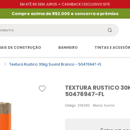
EM ATÉ 8X SEM JUROS + CASHBACK | EXCLUSIVO SITE
Compre acima de R$2.000 e concorra a prêmios
produto
IAIS DE CONSTRUÇÃO
BANHEIRO
TINTAS E ACESSÓ
s
Textura Rustico 30kg Suvinil Branco - 50476947-FL
TEXTURA RUSTICO 30
50476947-FL
Código
:
206280
Marca:
Suvinil