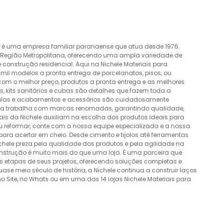
o é uma empresa familiar paranaense que atua desde 1976.
a Região Metropolitana, oferecendo uma ampla variedade de
construção residencial. Aqui na Nichele Materiais para
mil modelos a pronta entrega de porcelanatos, pisos, ou
 com o melhor preço, produtos a pronta entrega e as melhores
 kits sanitários e cubas são detalhes que fazem toda a
álvulas e acabamentos e acessórios são cuidadosamente
esa trabalha com marcas renomadas, garantindo qualidade,
nais da Nichele auxiliam na escolha dos produtos ideais para
ou reformar, conte com a nossa equipe especializada e a nossa
ra acertar em cheio. Desde cimento e tijolos até ferramentas
Nichele preza pela qualidade dos produtos e pela agilidade na
onstrução é muito mais do que uma loja. É uma parceira que
 etapas de seus projetos, oferecendo soluções completas e
e meio século de história, a Nichele continua a construir laços
o Site, no Whats ou em uma das 14 lojas Nichele Materiais para