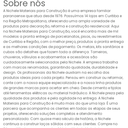
Sobre nós
A Nichele Materiais para Construção é uma empresa familiar
paranaense que atua desde 1976. Possuímos 14 lojas em Curitiba e
na Região Metropolitana, oferecendo uma ampla variedade de
produtos para decoração, reforma e construção residencial. Aqui
na Nichele Materiais para Construção, você encontra mais de mil
modelos a pronta entrega de porcelanatos, pisos, ou revestimentos
de Curitiba e Região, com o melhor preço, produtos a pronta entrega
e as melhores condições de pagamento. Os metais, kits sanitários e
cubas são detalhes que fazem toda a diferença. Torneiras,
chuveiros, válvulas e acabamentos e acessórios são
cuidadosamente selecionados pela Nichele. A empresa trabalha
com marcas renomadas, garantindo qualidade, durabilidade e
design. Os profissionais da Nichele auxiliam na escolha dos
produtos ideais para cada projeto. Pensou em construir ou reformar,
conte com a nossa equipe especializada e a nossa linha produtos
de grandes marcas para acertar em cheio. Desde cimento e tijolos
até ferramentas elétricas ou material hidráulico. A Nichele preza pela
qualidade dos produtos e pela agilidade na entrega. A Nichele
Materiais para Construção é muito mais do que uma loja. É uma
parceira que acompanha os clientes em todas as etapas de seus
projetos, oferecendo soluções completas e atendimento
personalizado. Com quase meio século de história, a Nichele
continua a construir laços sólidos com seus clientes. Compre no