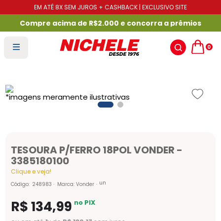
EM ATÉ 8X SEM JUROS + CASHBACK | EXCLUSIVO SITE
Compre acima de R$2.000 e concorra a prêmios
0
TESOURA P/FERRO 18POL VONDER -
3385180100
Clique e veja!
un
Código
:
248983
Marca:
Vonder
R$
134
,
99
no PIX