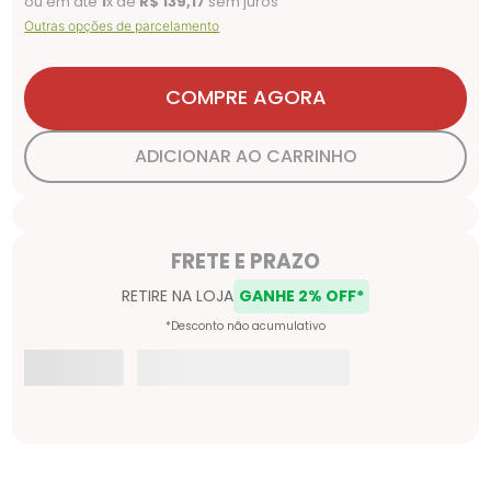
ou em até
1
x de
R$
139
,
17
sem juros
Outras opções de parcelamento
COMPRE AGORA
ADICIONAR AO CARRINHO