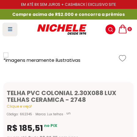
EM ATÉ 8X SEM JUROS + CASHBACK | EXCLUSIVO SITE
Compre acima de R$2.000 e concorra a prêmios
0
TELHA PVC COLONIAL 2.30X088 LUX
TELHAS CERAMICA - 2748
Clique e veja!
un
Código
:
662345
Marca:
Lux telhas
R$
185
,
51
no PIX