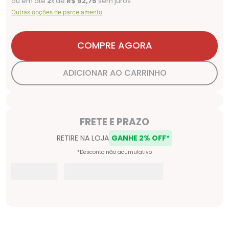
ou em até
2
x de
R$
92
,
75
sem juros
Outras opções de parcelamento
COMPRE AGORA
ADICIONAR AO CARRINHO