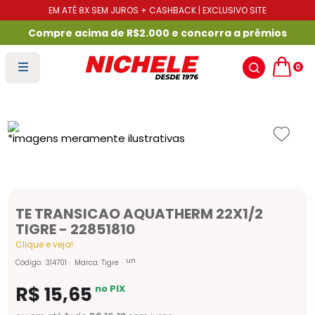
EM ATÉ 8X SEM JUROS + CASHBACK | EXCLUSIVO SITE
Compre acima de R$2.000 e concorra a prêmios
0
TE TRANSICAO AQUATHERM 22X1/2
TIGRE - 22851810
Clique e veja!
un
Código
:
314701
Marca:
Tigre
R$
15
,
65
no PIX