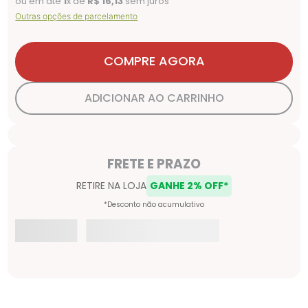
ou em até
1
x de
R$
16
,
13
sem juros
Outras opções de parcelamento
COMPRE AGORA
ADICIONAR AO CARRINHO