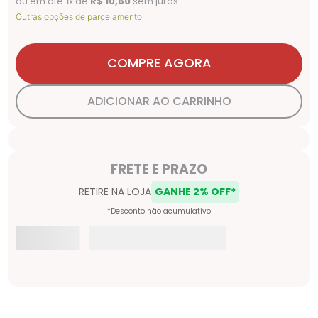
ou em até
1
x de
R$
10
,
60
sem juros
Outras opções de parcelamento
COMPRE AGORA
ADICIONAR AO CARRINHO