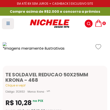
EM ATÉ 8X SEM JUROS + CASHBACK | EXCLUSIVO SITE
Compre acima de R$2.000 e concorra a prêmios
0
TE SOLDAVEL REDUCAO 50X25MM
KRONA - 468
Clique e veja!
un
Código
:
312653
Marca:
Krona
R$
10
,
28
no PIX