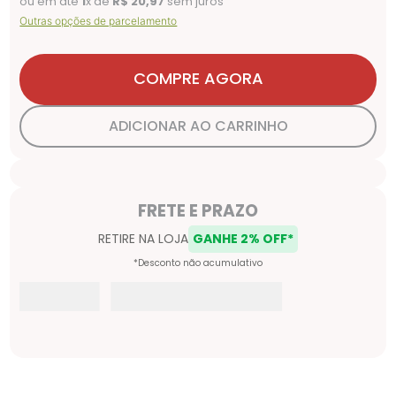
ou em até
1
x de
R$
20
,
97
sem juros
Outras opções de parcelamento
COMPRE AGORA
ADICIONAR AO CARRINHO