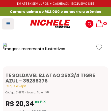
EM ATÉ 8X SEM JUROS + CASHBACK | EXCLUSIVO SITE
Compre acima de R$2.000 e concorra a prêmios
0
TE SOLDAVEL B.LATAO 25X3/4 TIGRE
AZUL - 35288376
Clique e veja!
un
Código
:
314978
Marca:
Tigre
R$
20
,
34
no PIX