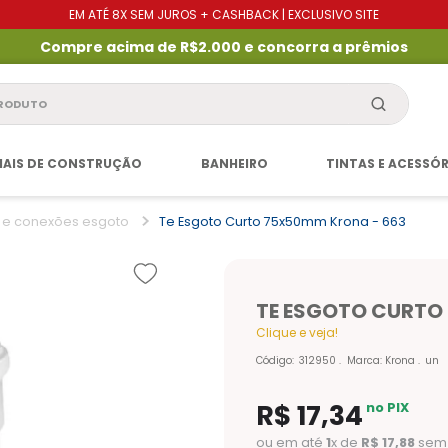
EM ATÉ 8X SEM JUROS + CASHBACK | EXCLUSIVO SITE
Compre acima de R$2.000 e concorra a prêmios
produto
IAIS DE CONSTRUÇÃO
BANHEIRO
TINTAS E ACESSÓ
 e conexões esgoto
Te Esgoto Curto 75x50mm Krona - 663
TE ESGOTO CURTO
Clique e veja!
Código
:
312950
Marca:
Krona
un
R$
17
,
34
no PIX
ou em até
1
x de
R$
17
,
88
sem 