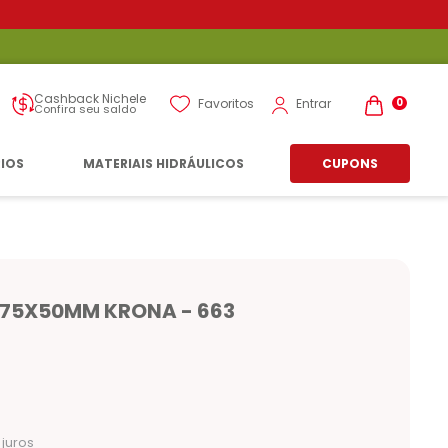
Cashback Nichele
Entrar
Favoritos
0
Confira seu saldo
RIOS
MATERIAIS HIDRÁULICOS
CUPONS
 75X50MM KRONA - 663
juros