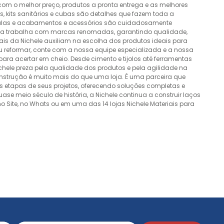
 com o melhor preço, produtos a pronta entrega e as melhores
 kits sanitários e cubas são detalhes que fazem toda a
álvulas e acabamentos e acessórios são cuidadosamente
esa trabalha com marcas renomadas, garantindo qualidade,
nais da Nichele auxiliam na escolha dos produtos ideais para
ou reformar, conte com a nossa equipe especializada e a nossa
ra acertar em cheio. Desde cimento e tijolos até ferramentas
Nichele preza pela qualidade dos produtos e pela agilidade na
onstrução é muito mais do que uma loja. É uma parceira que
 etapas de seus projetos, oferecendo soluções completas e
e meio século de história, a Nichele continua a construir laços
o Site, no Whats ou em uma das 14 lojas Nichele Materiais para