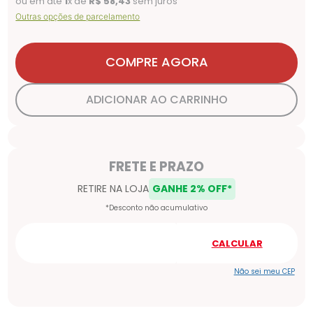
ou em até
1
x de
R$
58
,
43
sem juros
Outras opções de parcelamento
COMPRE AGORA
ADICIONAR AO CARRINHO
Não sei meu CEP