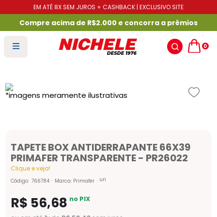
EM ATÉ 8X SEM JUROS + CASHBACK | EXCLUSIVO SITE
Compre acima de R$2.000 e concorra a prêmios
0
TAPETE BOX ANTIDERRAPANTE 66X39
PRIMAFER TRANSPARENTE - PR26022
Clique e veja!
un
Código
:
766784
Marca:
Primafer
R$
56
,
68
no PIX