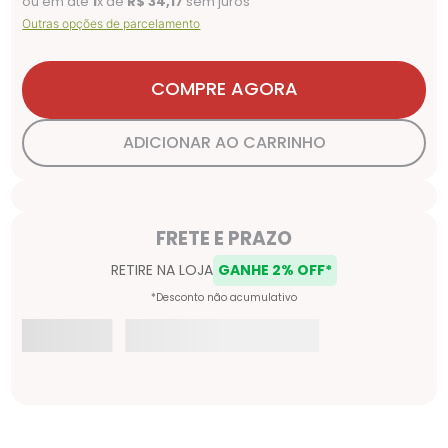
ou em até
1
x de
R$
34
,
17
sem juros
Outras opções de parcelamento
COMPRE AGORA
ADICIONAR AO CARRINHO