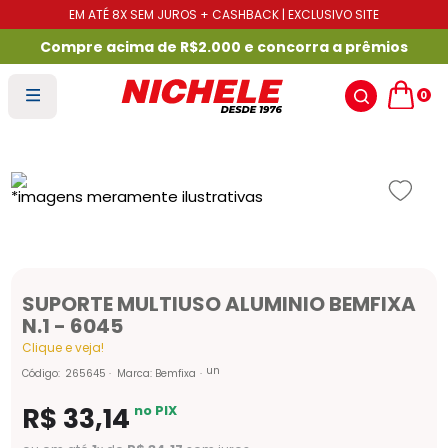
EM ATÉ 8X SEM JUROS + CASHBACK | EXCLUSIVO SITE
Compre acima de R$2.000 e concorra a prêmios
0
SUPORTE MULTIUSO ALUMINIO BEMFIXA
N.1 - 6045
Clique e veja!
un
Código
:
265645
Marca:
Bemfixa
R$
33
,
14
no PIX