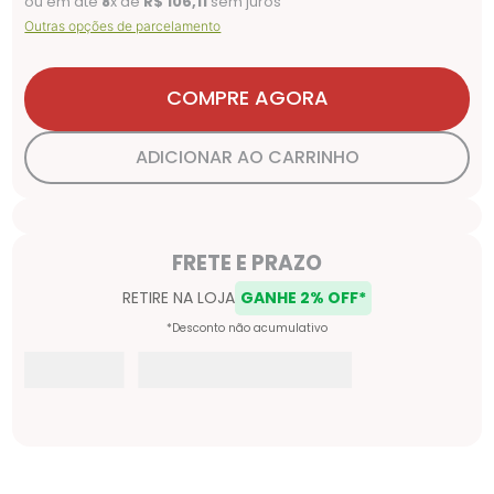
ou em até
8
x de
R$
106
,
11
sem juros
Outras opções de parcelamento
COMPRE AGORA
ADICIONAR AO CARRINHO