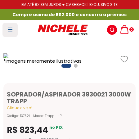
EM ATÉ 8X SEM JUROS + CASHBACK | EXCLUSIVO SITE
Compre acima de R$2.000 e concorra a prêmios
0
SOPRADOR/ASPIRADOR 3930021 3000W
TRAPP
Clique e veja!
un
Código
:
137621
Marca:
Trapp
R$
823
,
44
no PIX