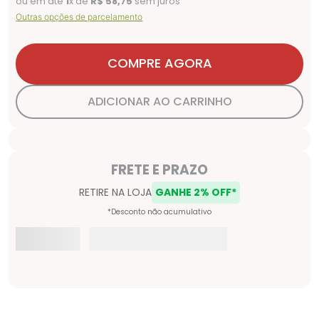
ou em até
1
x de
R$
58
,
75
sem juros
Outras opções de parcelamento
COMPRE AGORA
ADICIONAR AO CARRINHO