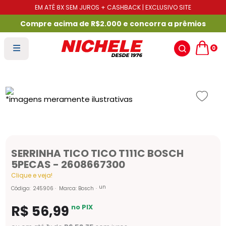
EM ATÉ 8X SEM JUROS + CASHBACK | EXCLUSIVO SITE
Compre acima de R$2.000 e concorra a prêmios
0
SERRINHA TICO TICO T111C BOSCH
5PECAS - 2608667300
Clique e veja!
un
Código
:
245906
Marca:
Bosch
R$
56
,
99
no PIX