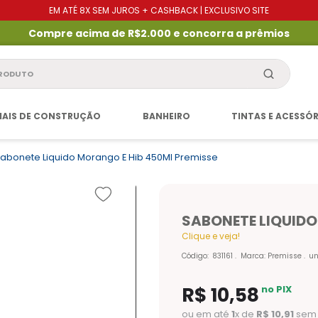
EM ATÉ 8X SEM JUROS + CASHBACK | EXCLUSIVO SITE
Compre acima de R$2.000 e concorra a prêmios
produto
IAIS DE CONSTRUÇÃO
BANHEIRO
TINTAS E ACESSÓ
abonete Liquido Morango E Hib 450Ml Premisse
SABONETE LIQUIDO
Clique e veja!
Código
:
831161
Marca:
Premisse
u
R$
10
,
58
no PIX
ou em até
1
x de
R$
10
,
91
sem 