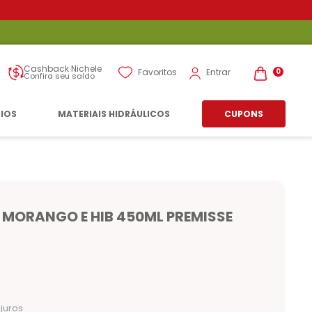
Cashback Nichele
Entrar
Favoritos
0
Confira seu saldo
RIOS
MATERIAIS HIDRÁULICOS
CUPONS
 MORANGO E HIB 450ML PREMISSE
n
juros