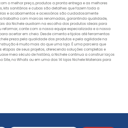
 com o melhor preço, produtos a pronta entrega e as melhores
 kits sanitários e cubas são detalhes que fazem toda a
álvulas e acabamentos e acessórios são cuidadosamente
esa trabalha com marcas renomadas, garantindo qualidade,
nais da Nichele auxiliam na escolha dos produtos ideais para
ou reformar, conte com a nossa equipe especializada e a nossa
ra acertar em cheio. Desde cimento e tijolos até ferramentas
Nichele preza pela qualidade dos produtos e pela agilidade na
onstrução é muito mais do que uma loja. É uma parceira que
 etapas de seus projetos, oferecendo soluções completas e
e meio século de história, a Nichele continua a construir laços
o Site, no Whats ou em uma das 14 lojas Nichele Materiais para