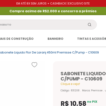
EM ATÉ 8X SEM JUROS + CASHBACK | EXCLUSIVO SITE
Compre acima de R$2.000 e concorra a prêmios
produto
IAIS DE CONSTRUÇÃO
BANHEIRO
TINTAS E ACESSÓ
abonete Liquido Flor De Laranj 450ml Premisse C/pump - C10609
SABONETE LIQUIDO
C/PUMP - C10609
Clique e veja!
Código
:
831208
Marca:
Premisse
R$
10
,
58
no PIX