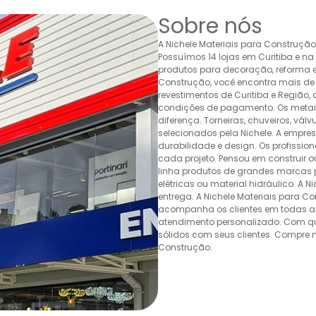
Sobre nós
A Nichele Materiais para Construçã
Possuímos 14 lojas em Curitiba e n
produtos para decoração, reforma e 
Construção, você encontra mais de 
revestimentos de Curitiba e Região,
condições de pagamento. Os metais,
diferença. Torneiras, chuveiros, v
selecionados pela Nichele. A empr
durabilidade e design. Os profissio
cada projeto. Pensou em construir 
linha produtos de grandes marcas pa
elétricas ou material hidráulico. A 
entrega. A Nichele Materiais para C
acompanha os clientes em todas as
atendimento personalizado. Com quas
sólidos com seus clientes. Compre n
Construção.