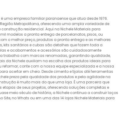
o é uma empresa familiar paranaense que atua desde 1976.
a Região Metropolitana, oferecendo uma ampla variedade de
construção residencial. Aqui na Nichele Materiais para
mil modelos a pronta entrega de porcelanatos, pisos, ou
 com o melhor preço, produtos a pronta entrega e as melhores
 kits sanitários e cubas são detalhes que fazem toda a
álvulas e acabamentos e acessórios são cuidadosamente
esa trabalha com marcas renomadas, garantindo qualidade,
nais da Nichele auxiliam na escolha dos produtos ideais para
ou reformar, conte com a nossa equipe especializada e a nossa
ra acertar em cheio. Desde cimento e tijolos até ferramentas
Nichele preza pela qualidade dos produtos e pela agilidade na
onstrução é muito mais do que uma loja. É uma parceira que
 etapas de seus projetos, oferecendo soluções completas e
e meio século de história, a Nichele continua a construir laços
o Site, no Whats ou em uma das 14 lojas Nichele Materiais para