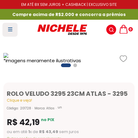
EM ATÉ 8X SEM JUROS + CASHBACK | EXCLUSIVO SITE
Compre acima de R$2.000 e concorra a prêmios
0
ROLO VELUDO 3295 23CM ATLAS - 3295
Clique e veja!
un
Código
:
201728
Marca:
Atlas
R$
42
,
19
no PIX
ou em até
1
x de
R$
43
,
49
sem juros